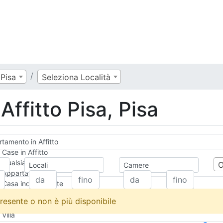
Pisa
Seleziona Località
ffitto Pisa, Pisa
tamento in Affitto
Case in Affitto
Qualsiasi
Locali
Camere
Appartamento
Casa indipendente
Casa Semi-indipendente
resente o non è più disponibile
Attico/Mansarda
Villa