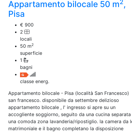
2
Villetta a schiera
Appartamento bilocale 50 m
,
Rustico/Casale
Pisa
Loft/Open space
Camera d'Albergo
€ 900
Multiproprietà
2
Palazzo/Stabile
Box/Garage
locali
Negozi e Attivita Commerciali in Affitto
2
50
m
Qualsiasi
superficie
Attività/Licenza Commerciale
1
Azienda Agricola
bagni
Bar/Ristorante
Bed & Breakfast
classe energ.
Albergo
Laboratorio Artigianale
Appartamento bilocale - Pisa (località San Francesco)
Negozio/locale commerciale
san francesco. disponibile da settembre delizioso
Agriturismo
Magazzini
appartamento bilocale , l' ingresso si apre su un
Capannoni
accogliente soggiorno, seguito da una cucina separata
Uffici
una comoda zona lavanderia/ripostiglio. la camera da l
Terreni in Affitto
matrimoniale e il bagno completano la disposizione
Qualsiasi