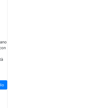
iano
 con
tà
lio