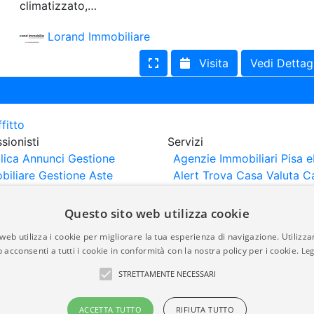
climatizzato,…
Lorand Immobiliare
Visita
Vedi Dettag
sionisti
Servizi
lica Annunci
Gestione
Agenzie Immobiliari Pisa
e
biliare
Gestione Aste
Alert
Trova Casa
Valuta C
iliari
Portali Partner
rtazione
Importazione
Questo sito web utilizza cookie
nci da Sito Web
web utilizza i cookie per migliorare la tua esperienza di navigazione. Utilizza
 acconsenti a tutti i cookie in conformità con la nostra policy per i cookie.
Leg
are-italia.it vengono pubblicati da agenzie immobiliari e co
STRETTAMENTE NECESSARI
rte di immobiliare-italia.it nè implica alcuna forma di gar
idicità, della correttezza, della completezza, della normativa
ACCETTA TUTTO
RIFIUTA TUTTO