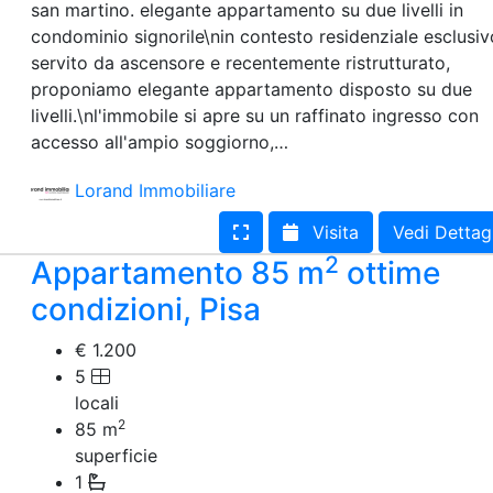
san martino. elegante appartamento su due livelli in
condominio signorile\nin contesto residenziale esclusiv
servito da ascensore e recentemente ristrutturato,
proponiamo elegante appartamento disposto su due
livelli.\nl'immobile si apre su un raffinato ingresso con
accesso all'ampio soggiorno,…
Lorand Immobiliare
Visita
Vedi Dettag
2
Appartamento 85 m
ottime
condizioni, Pisa
€ 1.200
5
locali
2
85
m
superficie
1