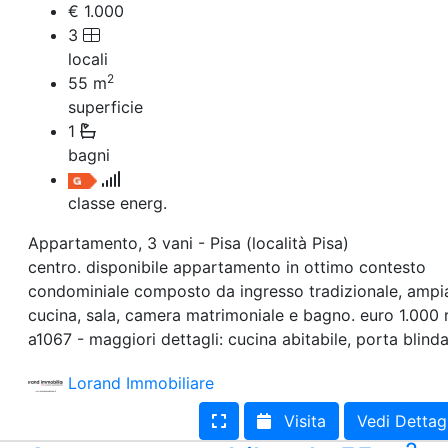
€ 1.000
3
locali
2
55
m
superficie
1
bagni
classe energ.
Appartamento, 3 vani - Pisa (località Pisa)
centro. disponibile appartamento in ottimo contesto
condominiale composto da ingresso tradizionale, ampi
cucina, sala, camera matrimoniale e bagno. euro 1.000 ri
a1067 - maggiori dettagli: cucina abitabile, porta blind
Lorand Immobiliare
Visita
Vedi Dettag