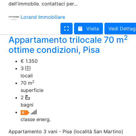
dell'immobile. contattaci per…
Terreno edificabile
Terreno
Lorand Immobiliare
Visita
Vedi Dettag
2
Appartamento trilocale 70 m
ottime condizioni, Pisa
€ 1.350
3
locali
2
70
m
superficie
2
bagni
classe energ.
Appartamento 3 vani - Pisa (località San Martino)