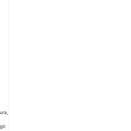
ura,
li: