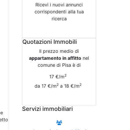
Ricevi i nuovi annunci
corrispondenti alla tua
ricerca
Attiva Email-Alert
Quotazioni Immobili
Il prezzo medio di
appartamento in affitto
nel
comune di Pisa è di
2
17 €/m
2
2
da 17 €/m
a 18 €/m
Vedi Tutte le Quotazioni
Servizi immobiliari
 e
etto