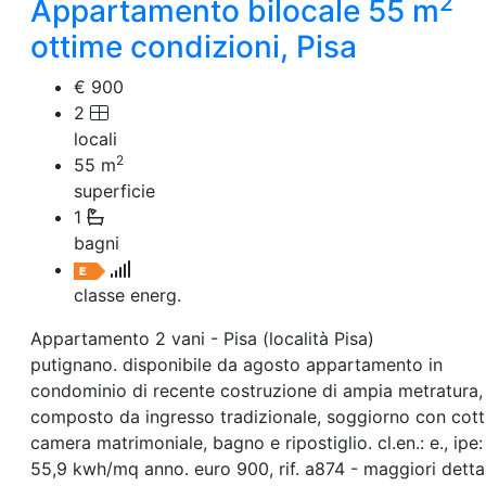
2
Appartamento bilocale 55 m
ottime condizioni, Pisa
€ 900
2
locali
2
55
m
superficie
1
bagni
classe energ.
Appartamento 2 vani - Pisa (località Pisa)
putignano. disponibile da agosto appartamento in
condominio di recente costruzione di ampia metratura,
composto da ingresso tradizionale, soggiorno con cott
camera matrimoniale, bagno e ripostiglio. cl.en.: e., ipe:
55,9 kwh/mq anno. euro 900, rif. a874 - maggiori dettag