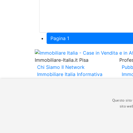
Pagina 1
Immobiliare-Italia.it Pisa
Profes
Chi Siamo
Il Network
Pubb
Immobiliare Italia
Informativa
Immo
Privacy
Informativa Cookie
Immob
Contatti
Espo
Annu
Questo sito 
sito web
Gli annunci immobiliari presenti su immobili
non comporta l'approvazione o l'avallo da pa
italia.it quindi non è responsabile della ver