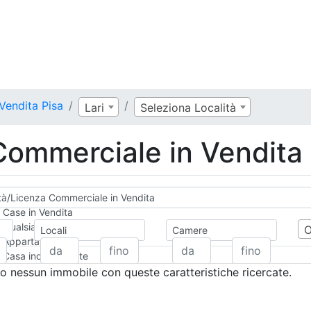
Vendita Pisa
Lari
Seleziona Località
 Commerciale in Vendita
ità/Licenza Commerciale in Vendita
Case in Vendita
Qualsiasi
Locali
Camere
Appartamento
Casa indipendente
Casa Semi-indipendente
 nessun immobile con queste caratteristiche ricercate.
Attico/Mansarda
Villa