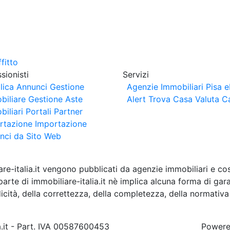
sionisti
Servizi
lica Annunci
Gestione
Agenzie Immobiliari Pisa
e
biliare
Gestione Aste
Alert
Trova Casa
Valuta C
iliari
Portali Partner
rtazione
Importazione
nci da Sito Web
are-italia.it vengono pubblicati da agenzie immobiliari e co
rte di immobiliare-italia.it nè implica alcuna forma di gar
idicità, della correttezza, della completezza, della normativa
a.it - Part. IVA 00587600453
Power