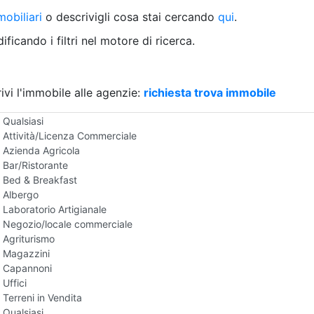
Villetta a schiera
obiliari
o descrivigli cosa stai cercando
qui
.
Rustico/Casale
Loft/Open space
ficando i filtri nel motore di ricerca.
Camera d'Albergo
Multiproprietà
Palazzo/Stabile
ivi l'immobile alle agenzie:
Box/Garage
richiesta trova immobile
Negozi e Attivita Commerciali in Vendita
Qualsiasi
Attività/Licenza Commerciale
Azienda Agricola
Bar/Ristorante
Bed & Breakfast
Albergo
Laboratorio Artigianale
Negozio/locale commerciale
Agriturismo
Magazzini
Capannoni
Uffici
Terreni in Vendita
Qualsiasi