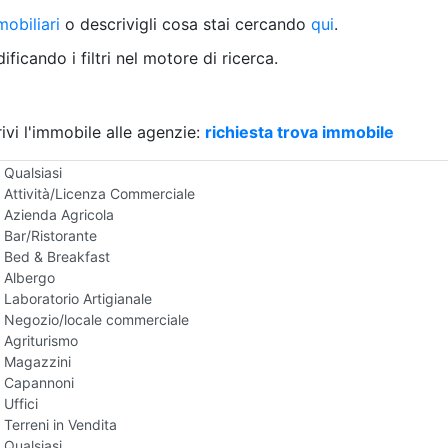
Villetta a schiera
obiliari
o descrivigli cosa stai cercando
qui
.
Rustico/Casale
Loft/Open space
ficando i filtri nel motore di ricerca.
Camera d'Albergo
Multiproprietà
Palazzo/Stabile
ivi l'immobile alle agenzie:
Box/Garage
richiesta trova immobile
Negozi e Attivita Commerciali in Vendita
Qualsiasi
Attività/Licenza Commerciale
Azienda Agricola
Bar/Ristorante
Bed & Breakfast
Albergo
Laboratorio Artigianale
Negozio/locale commerciale
Agriturismo
Magazzini
Capannoni
Uffici
Terreni in Vendita
Qualsiasi