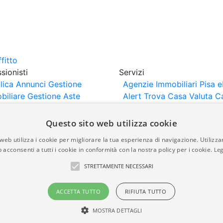
sionisti
Servizi
lica Annunci
Gestione
Agenzie Immobiliari Pisa
e
biliare
Gestione Aste
Alert
Trova Casa
Valuta C
iliari
Portali Partner
rtazione
Importazione
Questo sito web utilizza cookie
nci da Sito Web
web utilizza i cookie per migliorare la tua esperienza di navigazione. Utilizza
 acconsenti a tutti i cookie in conformità con la nostra policy per i cookie.
Leg
are-italia.it vengono pubblicati da agenzie immobiliari e co
STRETTAMENTE NECESSARI
rte di immobiliare-italia.it nè implica alcuna forma di gar
idicità, della correttezza, della completezza, della normativa
ACCETTA TUTTO
RIFIUTA TUTTO
MOSTRA DETTAGLI
a.it - Part. IVA 00587600453
Power