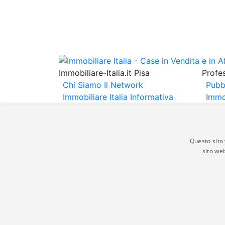
Immobiliare-Italia.it Pisa
Profes
Chi Siamo
Il Network
Pubb
Immobiliare Italia
Informativa
Immo
Privacy
Informativa Cookie
Immob
Contatti
Espo
Annu
Questo sito 
sito web
Gli annunci immobiliari presenti su immobili
non comporta l'approvazione o l'avallo da pa
italia.it quindi non è responsabile della ver
aspetto dei suddetti annunci.
© Copyright 2007 - 2026 Immobiliare-Itali