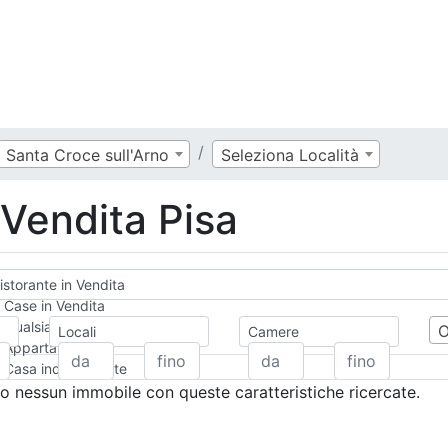
Santa Croce sull'Arno
Seleziona Località
 Vendita Pisa
istorante in Vendita
Case in Vendita
Qualsiasi
Locali
Camere
Appartamento
Casa indipendente
Casa Semi-indipendente
 nessun immobile con queste caratteristiche ricercate.
Attico/Mansarda
Villa