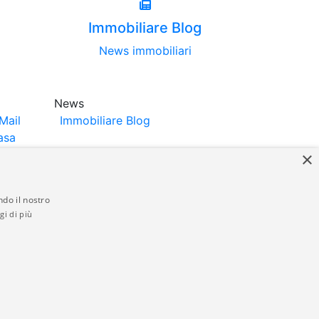
Immobiliare Blog
News immobiliari
News
Mail
Immobiliare Blog
asa
×
ndo il nostro
gi di più
struttori. La pubblicazione degli annunci
anzia da parte di quest'ultima. immobiliare-
 in materia di privacy e/o di alcun altro
ed by
Gestionale Immobiliare GestionaleRe.it