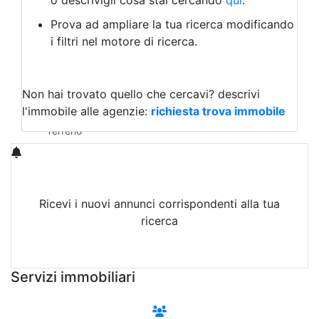
o descrivigli cosa stai cercando
qui
.
Negozio/locale commerciale
Prova ad ampliare la tua ricerca modificando
Agriturismo
i filtri nel motore di ricerca.
Magazzini
Capannoni
Uffici
Terreni in Vendita
Non hai trovato quello che cercavi?
descrivi
Qualsiasi
l'immobile alle agenzie:
richiesta trova immobile
Terreno edificabile
Terreno
Ricevi i nuovi annunci corrispondenti alla tua
ricerca
Attiva Email-Alert
Servizi immobiliari