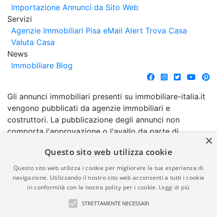
Importazione Annunci da Sito Web
Servizi
Agenzie Immobiliari Pisa
eMail Alert
Trova Casa
Valuta Casa
News
Immobiliare Blog
Gli annunci immobiliari presenti su immobiliare-italia.it
vengono pubblicati da agenzie immobiliari e
costruttori. La pubblicazione degli annunci non
comporta l'approvazione o l'avallo da parte di
×
immobiliare-italia.it nè implica alcuna forma di
Questo sito web utilizza cookie
garanzia da parte di quest'ultima. immobiliare-italia.it
quindi non è responsabile della veridicità, della
Questo sito web utilizza i cookie per migliorare la tua esperienza di
correttezza, della completezza, della normativa in
navigazione. Utilizzando il nostro sito web acconsenti a tutti i cookie
in conformità con la nostra policy per i cookie.
Leggi di più
materia di privacy e/o di alcun altro aspetto dei
suddetti annunci.
STRETTAMENTE NECESSARI