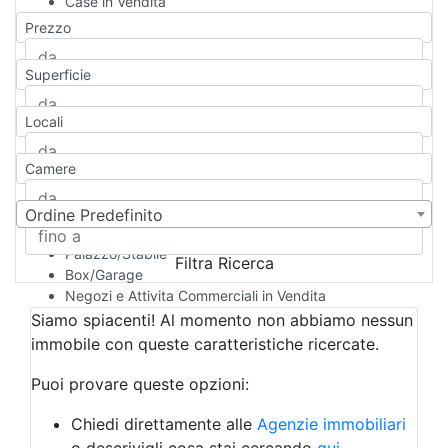
Case in Vendita
Qualsiasi
Prezzo
Appartamento
Casa indipendente
Superficie
Casa Semi-indipendente
Attico/Mansarda
Locali
Villa
Villetta a schiera
Camere
Rustico/Casale
Loft/Open space
Camera d'Albergo
Ordine Predefinito
Multiproprietà
Palazzo/Stabile
Filtra Ricerca
Box/Garage
Negozi e Attivita Commerciali in Vendita
Qualsiasi
Siamo spiacenti! Al momento non abbiamo nessun
Attività/Licenza Commerciale
immobile con queste caratteristiche ricercate.
Azienda Agricola
Bar/Ristorante
Puoi provare queste opzioni:
Bed & Breakfast
Albergo
Chiedi direttamente alle
Agenzie immobiliari
Laboratorio Artigianale