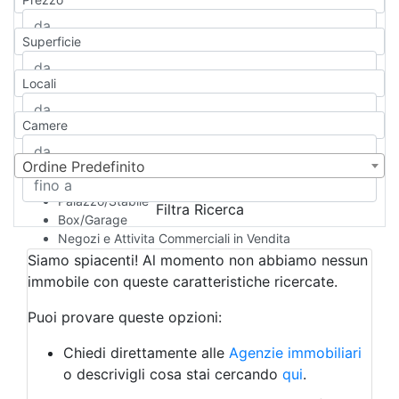
Appartamento
Casa indipendente
Superficie
Casa Semi-indipendente
Attico/Mansarda
Locali
Villa
Villetta a schiera
Camere
Rustico/Casale
Loft/Open space
Camera d'Albergo
Ordine Predefinito
Multiproprietà
Palazzo/Stabile
Filtra Ricerca
Box/Garage
Negozi e Attivita Commerciali in Vendita
Qualsiasi
Siamo spiacenti! Al momento non abbiamo nessun
Attività/Licenza Commerciale
immobile con queste caratteristiche ricercate.
Azienda Agricola
Bar/Ristorante
Puoi provare queste opzioni:
Bed & Breakfast
Albergo
Chiedi direttamente alle
Agenzie immobiliari
Laboratorio Artigianale
o descrivigli cosa stai cercando
qui
.
Negozio/locale commerciale