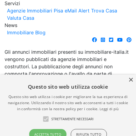
Servizi
Agenzie Immobiliari Pisa
eMail Alert
Trova Casa
Valuta Casa
News
Immobiliare Blog
Gli annunci immobiliari presenti su immobiliare-italia.it
vengono pubblicati da agenzie immobiliari e
costruttori. La pubblicazione degli annunci non
comporta l'approvazione o l'avallo da parte di
×
immobiliare-italia.it nè implica alcuna forma di
Questo sito web utilizza cookie
garanzia da parte di quest'ultima. immobiliare-italia.it
quindi non è responsabile della veridicità, della
Questo sito web utilizza i cookie per migliorare la tua esperienza di
correttezza, della completezza, della normativa in
navigazione. Utilizzando il nostro sito web acconsenti a tutti i cookie
in conformità con la nostra policy per i cookie.
Leggi di più
materia di privacy e/o di alcun altro aspetto dei
suddetti annunci.
STRETTAMENTE NECESSARI
© Copyright 2007 - 2026
Powered by
ACCETTA TUTTO
RIFIUTA TUTTO