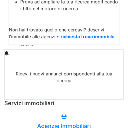
Prova ad ampliare la tua ricerca modificando
Agriturismo
i filtri nel motore di ricerca.
Magazzini
Capannoni
Uffici
Terreni in Vendita
Non hai trovato quello che cercavi?
descrivi
Qualsiasi
l'immobile alle agenzie:
richiesta trova immobile
Terreno edificabile
Terreno
Ricevi i nuovi annunci corrispondenti alla tua
ricerca
Attiva Email-Alert
Servizi immobiliari
Agenzie Immobiliari