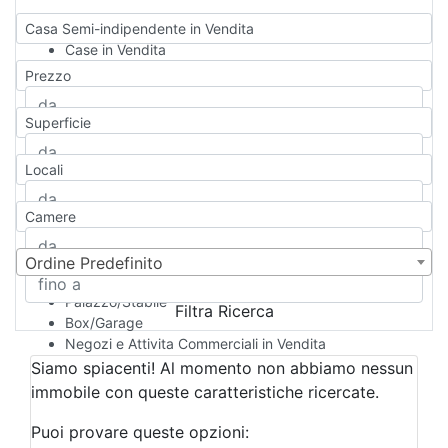
Casa Semi-indipendente in Vendita
Case in Vendita
Qualsiasi
Prezzo
Appartamento
Casa indipendente
Superficie
Casa Semi-indipendente
Attico/Mansarda
Locali
Villa
Villetta a schiera
Camere
Rustico/Casale
Loft/Open space
Camera d'Albergo
Ordine Predefinito
Multiproprietà
Palazzo/Stabile
Filtra Ricerca
Box/Garage
Negozi e Attivita Commerciali in Vendita
Qualsiasi
Siamo spiacenti! Al momento non abbiamo nessun
Attività/Licenza Commerciale
immobile con queste caratteristiche ricercate.
Azienda Agricola
Bar/Ristorante
Puoi provare queste opzioni: