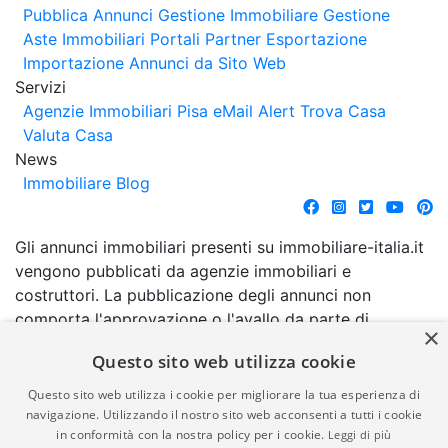
Pubblica Annunci
Gestione Immobiliare
Gestione
Aste Immobiliari
Portali Partner Esportazione
Importazione Annunci da Sito Web
Servizi
Agenzie Immobiliari Pisa
eMail Alert
Trova Casa
Valuta Casa
News
Immobiliare Blog
Gli annunci immobiliari presenti su immobiliare-italia.it
vengono pubblicati da agenzie immobiliari e
costruttori. La pubblicazione degli annunci non
comporta l'approvazione o l'avallo da parte di
×
immobiliare-italia.it nè implica alcuna forma di
Questo sito web utilizza cookie
garanzia da parte di quest'ultima. immobiliare-italia.it
quindi non è responsabile della veridicità, della
Questo sito web utilizza i cookie per migliorare la tua esperienza di
correttezza, della completezza, della normativa in
navigazione. Utilizzando il nostro sito web acconsenti a tutti i cookie
in conformità con la nostra policy per i cookie.
Leggi di più
materia di privacy e/o di alcun altro aspetto dei