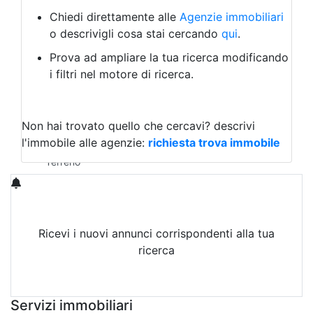
Bed & Breakfast
Albergo
Chiedi direttamente alle
Agenzie immobiliari
Laboratorio Artigianale
o descrivigli cosa stai cercando
qui
.
Negozio/locale commerciale
Prova ad ampliare la tua ricerca modificando
Agriturismo
i filtri nel motore di ricerca.
Magazzini
Capannoni
Uffici
Terreni in Vendita
Non hai trovato quello che cercavi?
descrivi
Qualsiasi
l'immobile alle agenzie:
richiesta trova immobile
Terreno edificabile
Terreno
Ricevi i nuovi annunci corrispondenti alla tua
ricerca
Attiva Email-Alert
Servizi immobiliari