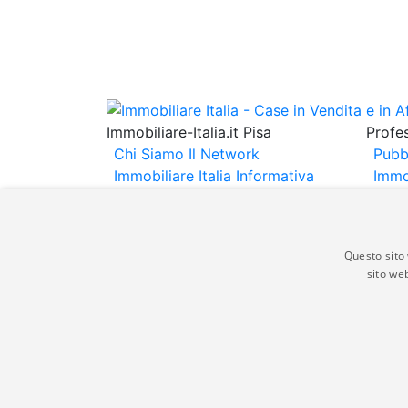
Immobiliare-Italia.it Pisa
Profes
Chi Siamo
Il Network
Pubb
Immobiliare Italia
Informativa
Immo
Privacy
Informativa Cookie
Immob
Contatti
Espo
Annu
Questo sito 
sito web
Gli annunci immobiliari presenti su immobili
non comporta l'approvazione o l'avallo da pa
italia.it quindi non è responsabile della ver
aspetto dei suddetti annunci.
© Copyright 2007 - 2026 Immobiliare-Itali