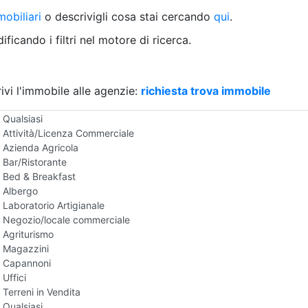
Villetta a schiera
obiliari
o descrivigli cosa stai cercando
qui
.
Rustico/Casale
Loft/Open space
ficando i filtri nel motore di ricerca.
Camera d'Albergo
Multiproprietà
Palazzo/Stabile
ivi l'immobile alle agenzie:
Box/Garage
richiesta trova immobile
Negozi e Attivita Commerciali in Vendita
Qualsiasi
Attività/Licenza Commerciale
Azienda Agricola
Bar/Ristorante
Bed & Breakfast
Albergo
Laboratorio Artigianale
Negozio/locale commerciale
Agriturismo
Magazzini
Capannoni
Uffici
Terreni in Vendita
Qualsiasi