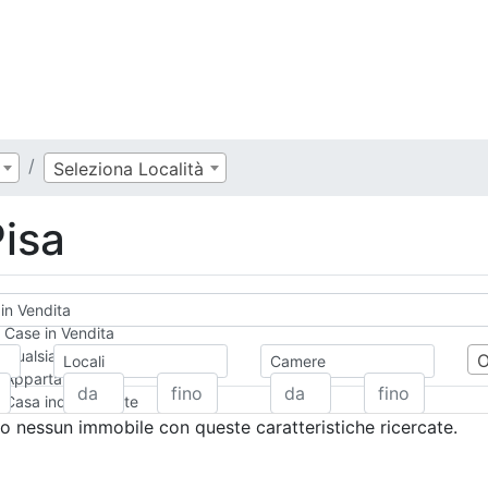
Seleziona Località
Pisa
in Vendita
Case in Vendita
Qualsiasi
Locali
Camere
Appartamento
Casa indipendente
Casa Semi-indipendente
 nessun immobile con queste caratteristiche ricercate.
Attico/Mansarda
Villa