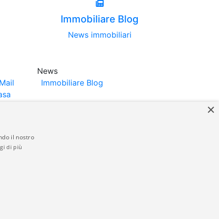
Immobiliare Blog
News immobiliari
News
Mail
Immobiliare Blog
asa
×
ndo il nostro
gi di più
struttori. La pubblicazione degli annunci
anzia da parte di quest'ultima. immobiliare-
 in materia di privacy e/o di alcun altro
ed by
Gestionale Immobiliare GestionaleRe.it