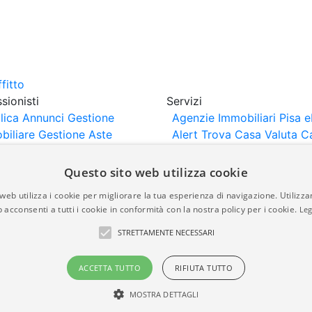
sionisti
Servizi
lica Annunci
Gestione
Agenzie Immobiliari Pisa
e
biliare
Gestione Aste
Alert
Trova Casa
Valuta C
iliari
Portali Partner
rtazione
Importazione
Questo sito web utilizza cookie
nci da Sito Web
web utilizza i cookie per migliorare la tua esperienza di navigazione. Utilizza
 acconsenti a tutti i cookie in conformità con la nostra policy per i cookie.
Leg
are-italia.it vengono pubblicati da agenzie immobiliari e co
STRETTAMENTE NECESSARI
rte di immobiliare-italia.it nè implica alcuna forma di gar
idicità, della correttezza, della completezza, della normativa
ACCETTA TUTTO
RIFIUTA TUTTO
MOSTRA DETTAGLI
a.it - Part. IVA 00587600453
Power