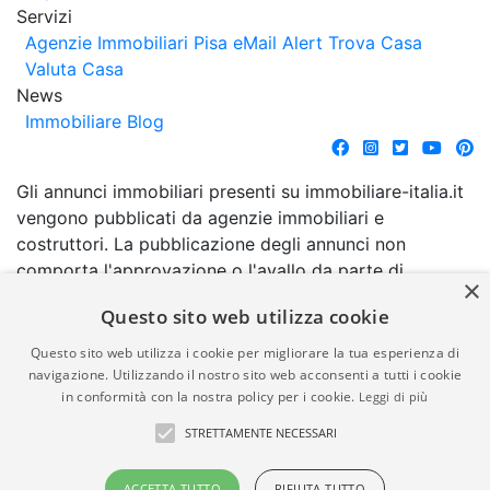
Servizi
Agenzie Immobiliari Pisa
eMail Alert
Trova Casa
Valuta Casa
News
Immobiliare Blog
Gli annunci immobiliari presenti su immobiliare-italia.it
vengono pubblicati da agenzie immobiliari e
costruttori. La pubblicazione degli annunci non
comporta l'approvazione o l'avallo da parte di
×
immobiliare-italia.it nè implica alcuna forma di
Questo sito web utilizza cookie
garanzia da parte di quest'ultima. immobiliare-italia.it
quindi non è responsabile della veridicità, della
Questo sito web utilizza i cookie per migliorare la tua esperienza di
correttezza, della completezza, della normativa in
navigazione. Utilizzando il nostro sito web acconsenti a tutti i cookie
in conformità con la nostra policy per i cookie.
Leggi di più
materia di privacy e/o di alcun altro aspetto dei
suddetti annunci.
STRETTAMENTE NECESSARI
© Copyright 2007 - 2026
Powered by
ACCETTA TUTTO
RIFIUTA TUTTO