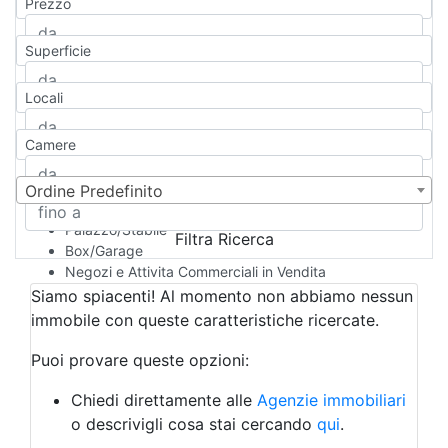
Prezzo
Appartamento
Casa indipendente
Superficie
Casa Semi-indipendente
Attico/Mansarda
Locali
Villa
Villetta a schiera
Camere
Rustico/Casale
Loft/Open space
Camera d'Albergo
Ordine Predefinito
Multiproprietà
Palazzo/Stabile
Filtra Ricerca
Box/Garage
Negozi e Attivita Commerciali in Vendita
Qualsiasi
Siamo spiacenti! Al momento non abbiamo nessun
Attività/Licenza Commerciale
immobile con queste caratteristiche ricercate.
Azienda Agricola
Bar/Ristorante
Puoi provare queste opzioni:
Bed & Breakfast
Albergo
Chiedi direttamente alle
Agenzie immobiliari
Laboratorio Artigianale
o descrivigli cosa stai cercando
qui
.
Negozio/locale commerciale