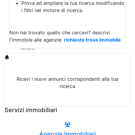
Prova ad ampliare la tua ricerca modificando
Agriturismo
i filtri nel motore di ricerca.
Magazzini
Capannoni
Uffici
Terreni in Vendita
Non hai trovato quello che cercavi?
descrivi
Qualsiasi
l'immobile alle agenzie:
richiesta trova immobile
Terreno edificabile
Terreno
Ricevi i nuovi annunci corrispondenti alla tua
ricerca
Attiva Email-Alert
Servizi immobiliari
Agenzie Immobiliari