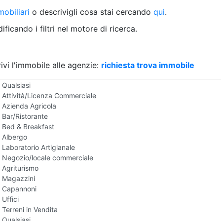
Villetta a schiera
obiliari
o descrivigli cosa stai cercando
qui
.
Rustico/Casale
Loft/Open space
ficando i filtri nel motore di ricerca.
Camera d'Albergo
Multiproprietà
Palazzo/Stabile
ivi l'immobile alle agenzie:
Box/Garage
richiesta trova immobile
Negozi e Attivita Commerciali in Vendita
Qualsiasi
Attività/Licenza Commerciale
Azienda Agricola
Bar/Ristorante
Bed & Breakfast
Albergo
Laboratorio Artigianale
Negozio/locale commerciale
Agriturismo
Magazzini
Capannoni
Uffici
Terreni in Vendita
Qualsiasi