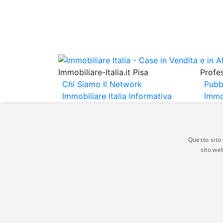
Immobiliare-Italia.it Pisa
Profes
Chi Siamo
Il Network
Pubb
Immobiliare Italia
Informativa
Immo
Privacy
Informativa Cookie
Immob
Contatti
Espo
Annu
Questo sito 
sito web
Gli annunci immobiliari presenti su immobili
non comporta l'approvazione o l'avallo da pa
italia.it quindi non è responsabile della ver
aspetto dei suddetti annunci.
© Copyright 2007 - 2026 Immobiliare-Itali