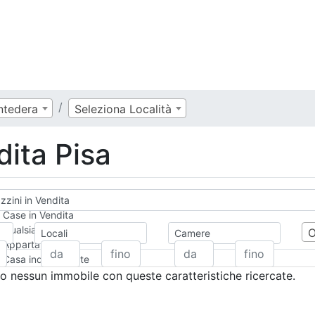
ntedera
Seleziona Località
dita Pisa
zini in Vendita
Case in Vendita
Qualsiasi
Locali
Camere
Appartamento
Casa indipendente
Casa Semi-indipendente
 nessun immobile con queste caratteristiche ricercate.
Attico/Mansarda
Villa