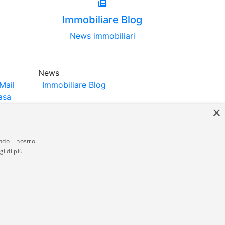
Immobiliare Blog
News immobiliari
News
Mail
Immobiliare Blog
asa
×
ndo il nostro
gi di più
struttori. La pubblicazione degli annunci
anzia da parte di quest'ultima. immobiliare-
 in materia di privacy e/o di alcun altro
ed by
Gestionale Immobiliare GestionaleRe.it