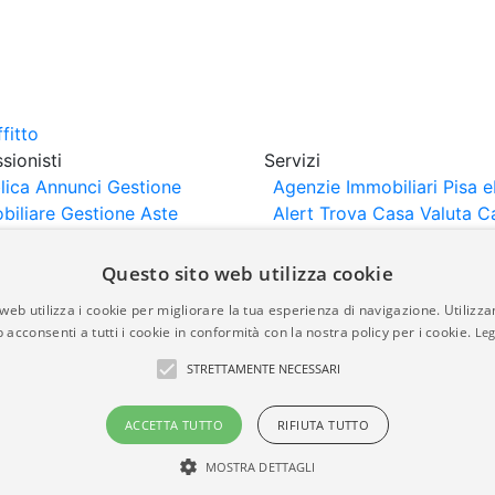
sionisti
Servizi
lica Annunci
Gestione
Agenzie Immobiliari Pisa
e
biliare
Gestione Aste
Alert
Trova Casa
Valuta C
iliari
Portali Partner
rtazione
Importazione
Questo sito web utilizza cookie
nci da Sito Web
web utilizza i cookie per migliorare la tua esperienza di navigazione. Utilizza
 acconsenti a tutti i cookie in conformità con la nostra policy per i cookie.
Leg
are-italia.it vengono pubblicati da agenzie immobiliari e co
STRETTAMENTE NECESSARI
rte di immobiliare-italia.it nè implica alcuna forma di gar
idicità, della correttezza, della completezza, della normativa
ACCETTA TUTTO
RIFIUTA TUTTO
MOSTRA DETTAGLI
a.it - Part. IVA 00587600453
Power