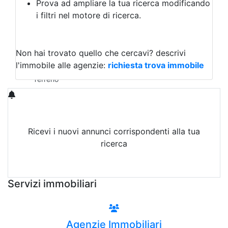
Prova ad ampliare la tua ricerca modificando
Agriturismo
i filtri nel motore di ricerca.
Magazzini
Capannoni
Uffici
Terreni in Vendita
Non hai trovato quello che cercavi?
descrivi
Qualsiasi
l'immobile alle agenzie:
richiesta trova immobile
Terreno edificabile
Terreno
Ricevi i nuovi annunci corrispondenti alla tua
ricerca
Attiva Email-Alert
Servizi immobiliari
Agenzie Immobiliari