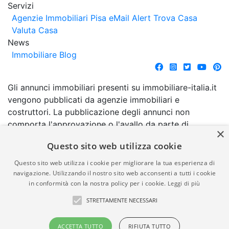
Servizi
Agenzie Immobiliari Pisa
eMail Alert
Trova Casa
Valuta Casa
News
Immobiliare Blog
Gli annunci immobiliari presenti su immobiliare-italia.it
vengono pubblicati da agenzie immobiliari e
costruttori. La pubblicazione degli annunci non
comporta l'approvazione o l'avallo da parte di
×
immobiliare-italia.it nè implica alcuna forma di
Questo sito web utilizza cookie
garanzia da parte di quest'ultima. immobiliare-italia.it
quindi non è responsabile della veridicità, della
Questo sito web utilizza i cookie per migliorare la tua esperienza di
correttezza, della completezza, della normativa in
navigazione. Utilizzando il nostro sito web acconsenti a tutti i cookie
in conformità con la nostra policy per i cookie.
Leggi di più
materia di privacy e/o di alcun altro aspetto dei
suddetti annunci.
STRETTAMENTE NECESSARI
© Copyright 2007 - 2026
Powered by
ACCETTA TUTTO
RIFIUTA TUTTO