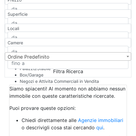
Appartamento
Casa indipendente
Superficie
Casa Semi-indipendente
Attico/Mansarda
Locali
Villa
Villetta a schiera
Camere
Rustico/Casale
Loft/Open space
Camera d'Albergo
Ordine Predefinito
Multiproprietà
Palazzo/Stabile
Filtra Ricerca
Box/Garage
Negozi e Attivita Commerciali in Vendita
Qualsiasi
Siamo spiacenti! Al momento non abbiamo nessun
Attività/Licenza Commerciale
immobile con queste caratteristiche ricercate.
Azienda Agricola
Bar/Ristorante
Puoi provare queste opzioni:
Bed & Breakfast
Albergo
Chiedi direttamente alle
Agenzie immobiliari
Laboratorio Artigianale
o descrivigli cosa stai cercando
qui
.
Negozio/locale commerciale