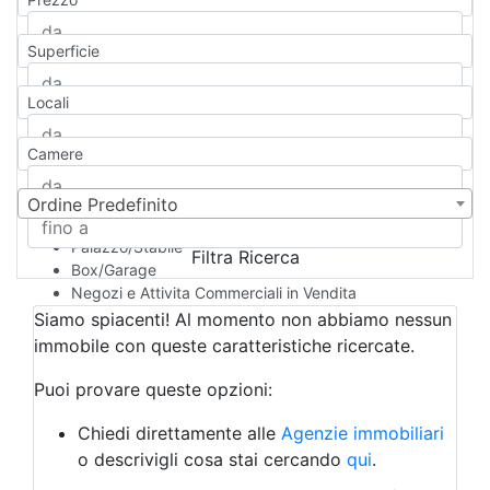
Appartamento
Casa indipendente
Superficie
Casa Semi-indipendente
Attico/Mansarda
Locali
Villa
Villetta a schiera
Camere
Rustico/Casale
Loft/Open space
Camera d'Albergo
Ordine Predefinito
Multiproprietà
Palazzo/Stabile
Filtra Ricerca
Box/Garage
Negozi e Attivita Commerciali in Vendita
Qualsiasi
Siamo spiacenti! Al momento non abbiamo nessun
Attività/Licenza Commerciale
immobile con queste caratteristiche ricercate.
Azienda Agricola
Bar/Ristorante
Puoi provare queste opzioni:
Bed & Breakfast
Albergo
Chiedi direttamente alle
Agenzie immobiliari
Laboratorio Artigianale
o descrivigli cosa stai cercando
qui
.
Negozio/locale commerciale