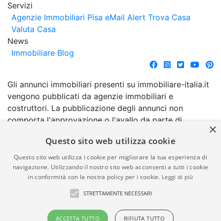
Servizi
Agenzie Immobiliari Pisa
eMail Alert
Trova Casa
Valuta Casa
News
Immobiliare Blog
Gli annunci immobiliari presenti su immobiliare-italia.it
vengono pubblicati da agenzie immobiliari e
costruttori. La pubblicazione degli annunci non
comporta l'approvazione o l'avallo da parte di
×
immobiliare-italia.it nè implica alcuna forma di
Questo sito web utilizza cookie
garanzia da parte di quest'ultima. immobiliare-italia.it
quindi non è responsabile della veridicità, della
Questo sito web utilizza i cookie per migliorare la tua esperienza di
correttezza, della completezza, della normativa in
navigazione. Utilizzando il nostro sito web acconsenti a tutti i cookie
in conformità con la nostra policy per i cookie.
Leggi di più
materia di privacy e/o di alcun altro aspetto dei
suddetti annunci.
STRETTAMENTE NECESSARI
© Copyright 2007 - 2026
Powered by
ACCETTA TUTTO
RIFIUTA TUTTO