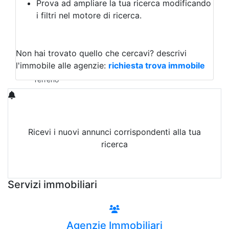
Prova ad ampliare la tua ricerca modificando
Agriturismo
i filtri nel motore di ricerca.
Magazzini
Capannoni
Uffici
Terreni in Vendita
Non hai trovato quello che cercavi?
descrivi
Qualsiasi
l'immobile alle agenzie:
richiesta trova immobile
Terreno edificabile
Terreno
Ricevi i nuovi annunci corrispondenti alla tua
ricerca
Attiva Email-Alert
Servizi immobiliari
Agenzie Immobiliari