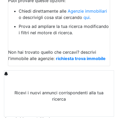
Puoi provare queste opzioni:
Agriturismo
Magazzini
Chiedi direttamente alle
Agenzie immobiliari
Capannoni
o descrivigli cosa stai cercando
qui
.
Uffici
Terreni in Affitto
Prova ad ampliare la tua ricerca modificando
Qualsiasi
i filtri nel motore di ricerca.
Terreno edificabile
Terreno
Non hai trovato quello che cercavi?
descrivi
l'immobile alle agenzie:
richiesta trova immobile
Ricevi i nuovi annunci corrispondenti alla tua
ricerca
Attiva Email-Alert