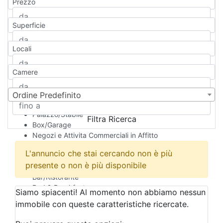
Prezzo
Appartamento
Casa indipendente
Superficie
Casa Semi-indipendente
Attico/Mansarda
Locali
Villa
Villetta a schiera
Camere
Rustico/Casale
Loft/Open space
Camera d'Albergo
Ordine Predefinito
Multiproprietà
Palazzo/Stabile
Filtra Ricerca
Box/Garage
Negozi e Attivita Commerciali in Affitto
Qualsiasi
L'annuncio che stai cercando non è più
Attività/Licenza Commerciale
presente o non è più disponibile
Azienda Agricola
Bar/Ristorante
Bed & Breakfast
Siamo spiacenti! Al momento non abbiamo nessun
Albergo
immobile con queste caratteristiche ricercate.
Laboratorio Artigianale
Negozio/locale commerciale