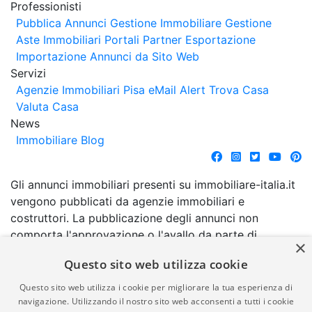
Professionisti
Pubblica Annunci
Gestione Immobiliare
Gestione
Aste Immobiliari
Portali Partner Esportazione
Importazione Annunci da Sito Web
Servizi
Agenzie Immobiliari Pisa
eMail Alert
Trova Casa
Valuta Casa
News
Immobiliare Blog
Gli annunci immobiliari presenti su immobiliare-italia.it
vengono pubblicati da agenzie immobiliari e
costruttori. La pubblicazione degli annunci non
comporta l'approvazione o l'avallo da parte di
×
immobiliare-italia.it nè implica alcuna forma di
Questo sito web utilizza cookie
garanzia da parte di quest'ultima. immobiliare-italia.it
quindi non è responsabile della veridicità, della
Questo sito web utilizza i cookie per migliorare la tua esperienza di
correttezza, della completezza, della normativa in
navigazione. Utilizzando il nostro sito web acconsenti a tutti i cookie