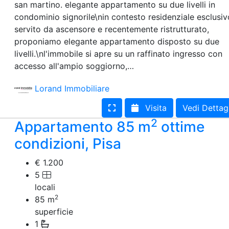
san martino. elegante appartamento su due livelli in
condominio signorile\nin contesto residenziale esclusiv
servito da ascensore e recentemente ristrutturato,
proponiamo elegante appartamento disposto su due
livelli.\nl'immobile si apre su un raffinato ingresso con
accesso all'ampio soggiorno,…
Lorand Immobiliare
Visita
Vedi Dettag
2
Appartamento 85 m
ottime
condizioni, Pisa
€ 1.200
5
locali
2
85
m
superficie
1