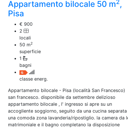
2
Villetta a schiera
Appartamento bilocale 50 m
,
Rustico/Casale
Pisa
Loft/Open space
Camera d'Albergo
€ 900
Multiproprietà
2
Palazzo/Stabile
Box/Garage
locali
Negozi e Attivita Commerciali in Affitto
2
50
m
Qualsiasi
superficie
Attività/Licenza Commerciale
1
Azienda Agricola
bagni
Bar/Ristorante
Bed & Breakfast
classe energ.
Albergo
Laboratorio Artigianale
Appartamento bilocale - Pisa (località San Francesco)
Negozio/locale commerciale
san francesco. disponibile da settembre delizioso
Agriturismo
Magazzini
appartamento bilocale , l' ingresso si apre su un
Capannoni
accogliente soggiorno, seguito da una cucina separata
Uffici
una comoda zona lavanderia/ripostiglio. la camera da l
Terreni in Affitto
matrimoniale e il bagno completano la disposizione
Qualsiasi