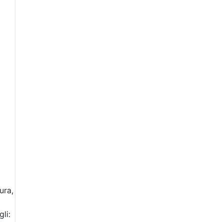
ura,
li: