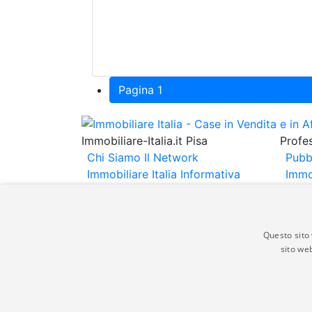
Pagina 1
Immobiliare-Italia.it Pisa
Profes
Chi Siamo
Il Network
Pubb
Immobiliare Italia
Informativa
Immo
Privacy
Informativa Cookie
Immob
Contatti
Espo
Annu
Questo sito 
sito web
Gli annunci immobiliari presenti su immobili
non comporta l'approvazione o l'avallo da pa
italia.it quindi non è responsabile della ver