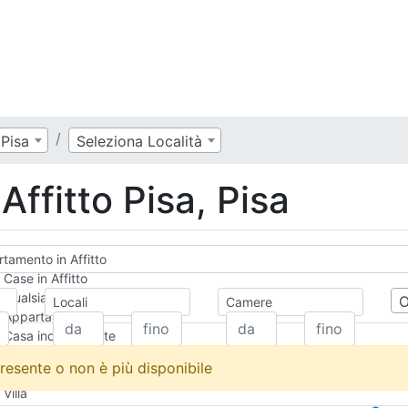
Pisa
Seleziona Località
ffitto Pisa, Pisa
tamento in Affitto
Case in Affitto
Qualsiasi
Locali
Camere
Appartamento
Casa indipendente
Casa Semi-indipendente
resente o non è più disponibile
Attico/Mansarda
Villa