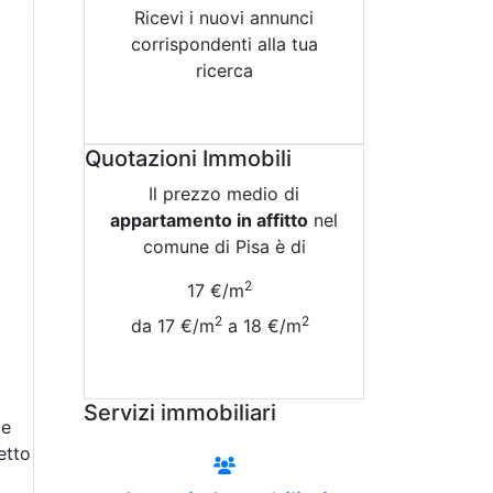
Ricevi i nuovi annunci
corrispondenti alla tua
ricerca
Attiva Email-Alert
Quotazioni Immobili
Il prezzo medio di
appartamento in affitto
nel
comune di Pisa è di
2
17 €/m
2
2
da 17 €/m
a 18 €/m
Vedi Tutte le Quotazioni
Servizi immobiliari
 e
etto