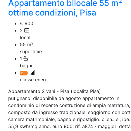
2
Appartamento bilocale 55 m
ottime condizioni, Pisa
€ 900
2
locali
2
55
m
superficie
1
bagni
classe energ.
Appartamento 2 vani - Pisa (località Pisa)
putignano. disponibile da agosto appartamento in
condominio di recente costruzione di ampia metratura,
composto da ingresso tradizionale, soggiorno con cott
camera matrimoniale, bagno e ripostiglio. cl.en.: e., ipe:
55,9 kwh/mq anno. euro 900, rif. a874 - maggiori dettag