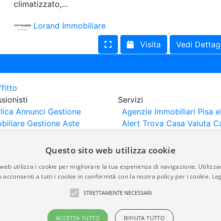
climatizzato,…
Lorand Immobiliare
Visita
Vedi Dettag
sionisti
Servizi
lica Annunci
Gestione
Agenzie Immobiliari Pisa
e
biliare
Gestione Aste
Alert
Trova Casa
Valuta C
iliari
Portali Partner
rtazione
Importazione
Questo sito web utilizza cookie
nci da Sito Web
web utilizza i cookie per migliorare la tua esperienza di navigazione. Utilizza
 acconsenti a tutti i cookie in conformità con la nostra policy per i cookie.
Leg
are-italia.it vengono pubblicati da agenzie immobiliari e co
STRETTAMENTE NECESSARI
rte di immobiliare-italia.it nè implica alcuna forma di gar
idicità, della correttezza, della completezza, della normativa
ACCETTA TUTTO
RIFIUTA TUTTO