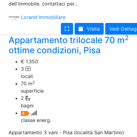
dell'immobile. contattaci per…
Terreno edificabile
Terreno
Lorand Immobiliare
Visita
Vedi Dettag
2
Appartamento trilocale 70 m
ottime condizioni, Pisa
€ 1.350
3
locali
2
70
m
superficie
2
bagni
classe energ.
Appartamento 3 vani - Pisa (località San Martino)