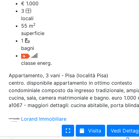
€ 1.000
3
locali
2
55
m
superficie
1
bagni
classe energ.
Appartamento, 3 vani - Pisa (località Pisa)
centro. disponibile appartamento in ottimo contesto
condominiale composto da ingresso tradizionale, ampi
cucina, sala, camera matrimoniale e bagno. euro 1.000 ri
a1067 - maggiori dettagli: cucina abitabile, porta blind
Lorand Immobiliare
Visita
Vedi Dettag