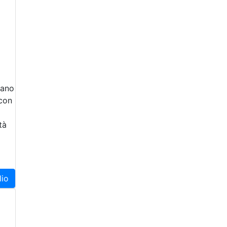
iano
 con
tà
lio