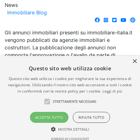
News
Immobiliare Blog
Gli annunci immobiliari presenti su immobiliare-italia.it
vengono pubblicati da agenzie immobiliari e
costruttori. La pubblicazione degli annunci non
comporta l'approvazione o l'avallo da parte di
×
immobiliare-italia.it nè implica alcuna forma di
Questo sito web utilizza cookie
garanzia da parte di quest'ultima. immobiliare-italia.it
quindi non è responsabile della veridicità, della
Questo sito web utilizza i cookie per migliorare la tua esperienza di
correttezza, della completezza, della normativa in
navigazione. Utilizzando il nostro sito web acconsenti a tutti i cookie
in conformità con la nostra policy per i cookie.
Leggi di più
materia di privacy e/o di alcun altro aspetto dei
suddetti annunci.
STRETTAMENTE NECESSARI
© Copyright 2007 - 2026
Powered by
ACCETTA TUTTO
RIFIUTA TUTTO
Immobiliare-Italia.it - Part. IVA
Gestionale Immobiliare
00587600453
GestionaleRe.it
MOSTRA DETTAGLI
POWERED BY COOKIESCRIPT