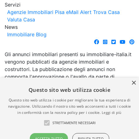
Servizi
Agenzie Immobiliari Pisa
eMail Alert
Trova Casa
Valuta Casa
News
Immobiliare Blog
Gli annunci immobiliari presenti su immobiliare-italia.it
vengono pubblicati da agenzie immobiliari e
costruttori. La pubblicazione degli annunci non
comporta l'approvazione o l'avallo da parte di
×
immobiliare-italia.it nè implica alcuna forma di
Questo sito web utilizza cookie
garanzia da parte di quest'ultima. immobiliare-italia.it
quindi non è responsabile della veridicità, della
Questo sito web utilizza i cookie per migliorare la tua esperienza di
correttezza, della completezza, della normativa in
navigazione. Utilizzando il nostro sito web acconsenti a tutti i cookie
in conformità con la nostra policy per i cookie.
Leggi di più
materia di privacy e/o di alcun altro aspetto dei
suddetti annunci.
STRETTAMENTE NECESSARI
© Copyright 2007 - 2026
Powered by
ACCETTA TUTTO
RIFIUTA TUTTO