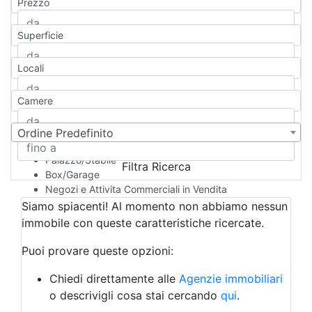
Prezzo
Appartamento
Casa indipendente
Superficie
Casa Semi-indipendente
Attico/Mansarda
Locali
Villa
Villetta a schiera
Camere
Rustico/Casale
Loft/Open space
Camera d'Albergo
Ordine Predefinito
Multiproprietà
Palazzo/Stabile
Filtra Ricerca
Box/Garage
Negozi e Attivita Commerciali in Vendita
Qualsiasi
Siamo spiacenti! Al momento non abbiamo nessun
Attività/Licenza Commerciale
immobile con queste caratteristiche ricercate.
Azienda Agricola
Bar/Ristorante
Puoi provare queste opzioni:
Bed & Breakfast
Albergo
Chiedi direttamente alle
Agenzie immobiliari
Laboratorio Artigianale
o descrivigli cosa stai cercando
qui
.
Negozio/locale commerciale