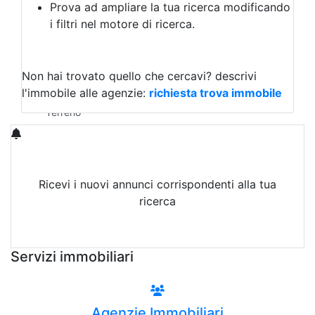
Prova ad ampliare la tua ricerca modificando
Agriturismo
i filtri nel motore di ricerca.
Magazzini
Capannoni
Uffici
Terreni in Vendita
Non hai trovato quello che cercavi?
descrivi
Qualsiasi
l'immobile alle agenzie:
richiesta trova immobile
Terreno edificabile
Terreno
Ricevi i nuovi annunci corrispondenti alla tua
ricerca
Attiva Email-Alert
Servizi immobiliari
Agenzie Immobiliari