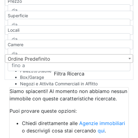
Prezzo
Appartamento
Casa indipendente
Superficie
Casa Semi-indipendente
Attico/Mansarda
Locali
Villa
Villetta a schiera
Camere
Rustico/Casale
Loft/Open space
Camera d'Albergo
Ordine Predefinito
Multiproprietà
Palazzo/Stabile
Filtra Ricerca
Box/Garage
Negozi e Attivita Commerciali in Affitto
Qualsiasi
Siamo spiacenti! Al momento non abbiamo nessun
Attività/Licenza Commerciale
immobile con queste caratteristiche ricercate.
Azienda Agricola
Bar/Ristorante
Puoi provare queste opzioni:
Bed & Breakfast
Albergo
Chiedi direttamente alle
Agenzie immobiliari
Laboratorio Artigianale
o descrivigli cosa stai cercando
qui
.
Negozio/locale commerciale