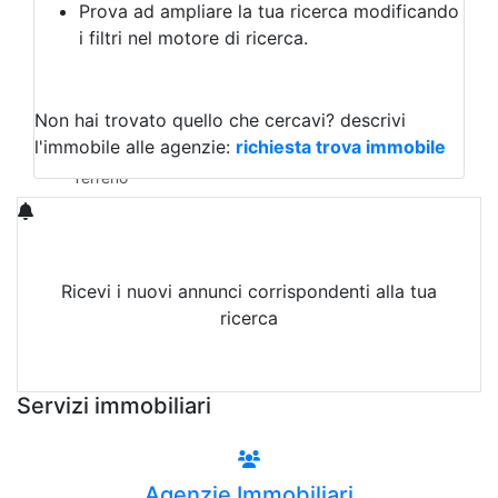
Prova ad ampliare la tua ricerca modificando
Agriturismo
i filtri nel motore di ricerca.
Magazzini
Capannoni
Uffici
Terreni in Affitto
Non hai trovato quello che cercavi?
descrivi
Qualsiasi
l'immobile alle agenzie:
richiesta trova immobile
Terreno edificabile
Terreno
Ricevi i nuovi annunci corrispondenti alla tua
ricerca
Attiva Email-Alert
Servizi immobiliari
Agenzie Immobiliari