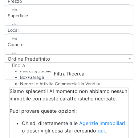
Prezzo
Appartamento
Casa indipendente
Superficie
Casa Semi-indipendente
Attico/Mansarda
Locali
Villa
Villetta a schiera
Camere
Rustico/Casale
Loft/Open space
Camera d'Albergo
Ordine Predefinito
Multiproprietà
Palazzo/Stabile
Filtra Ricerca
Box/Garage
Negozi e Attivita Commerciali in Vendita
Qualsiasi
Siamo spiacenti! Al momento non abbiamo nessun
Attività/Licenza Commerciale
immobile con queste caratteristiche ricercate.
Azienda Agricola
Bar/Ristorante
Puoi provare queste opzioni:
Bed & Breakfast
Albergo
Chiedi direttamente alle
Agenzie immobiliari
Laboratorio Artigianale
o descrivigli cosa stai cercando
qui
.
Negozio/locale commerciale