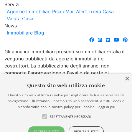
Servizi
Agenzie Immobiliari Pisa
eMail Alert
Trova Casa
Valuta Casa
News
Immobiliare Blog
Gli annunci immobiliari presenti su immobiliare-italia.it
vengono pubblicati da agenzie immobiliari e
costruttori. La pubblicazione degli annunci non
comporta l'approvazione o l'avallo da parte di
×
immobiliare-italia.it nè implica alcuna forma di
Questo sito web utilizza cookie
garanzia da parte di quest'ultima. immobiliare-italia.it
quindi non è responsabile della veridicità, della
Questo sito web utilizza i cookie per migliorare la tua esperienza di
correttezza, della completezza, della normativa in
navigazione. Utilizzando il nostro sito web acconsenti a tutti i cookie
in conformità con la nostra policy per i cookie.
Leggi di più
materia di privacy e/o di alcun altro aspetto dei
suddetti annunci.
STRETTAMENTE NECESSARI
© Copyright 2007 - 2026
Powered by
ACCETTA TUTTO
RIFIUTA TUTTO