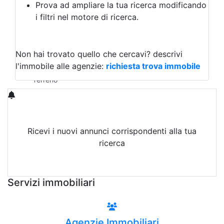
Prova ad ampliare la tua ricerca modificando
Agriturismo
i filtri nel motore di ricerca.
Magazzini
Capannoni
Uffici
Terreni in Vendita
Non hai trovato quello che cercavi?
descrivi
Qualsiasi
l'immobile alle agenzie:
richiesta trova immobile
Terreno edificabile
Terreno
Ricevi i nuovi annunci corrispondenti alla tua
ricerca
Attiva Email-Alert
Servizi immobiliari
Agenzie Immobiliari