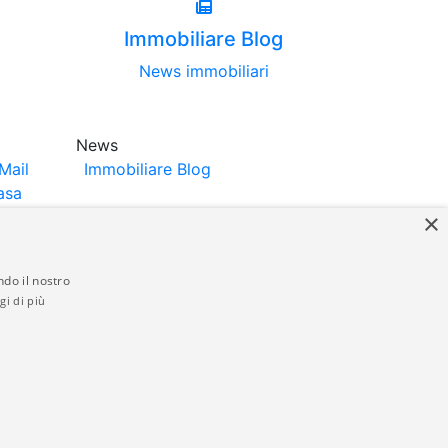
Immobiliare Blog
News immobiliari
News
Mail
Immobiliare Blog
asa
×
ndo il nostro
gi di più
struttori. La pubblicazione degli annunci
anzia da parte di quest'ultima. immobiliare-
 in materia di privacy e/o di alcun altro
ed by
Gestionale Immobiliare GestionaleRe.it