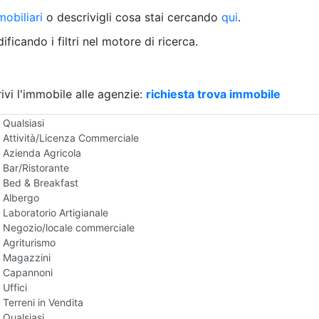
Villetta a schiera
obiliari
o descrivigli cosa stai cercando
qui
.
Rustico/Casale
Loft/Open space
ficando i filtri nel motore di ricerca.
Camera d'Albergo
Multiproprietà
Palazzo/Stabile
ivi l'immobile alle agenzie:
Box/Garage
richiesta trova immobile
Negozi e Attivita Commerciali in Vendita
Qualsiasi
Attività/Licenza Commerciale
Azienda Agricola
Bar/Ristorante
Bed & Breakfast
Albergo
Laboratorio Artigianale
Negozio/locale commerciale
Agriturismo
Magazzini
Capannoni
Uffici
Terreni in Vendita
Qualsiasi