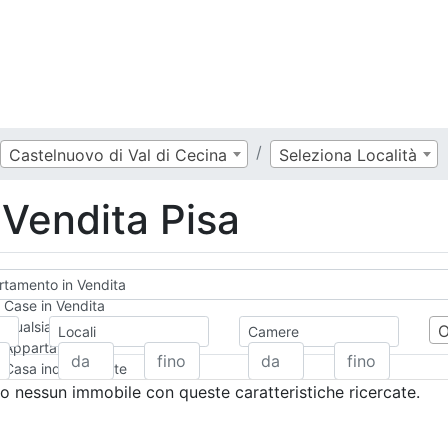
Castelnuovo di Val di Cecina
Seleziona Località
Vendita Pisa
tamento in Vendita
Case in Vendita
Qualsiasi
Locali
Camere
Appartamento
Casa indipendente
Casa Semi-indipendente
 nessun immobile con queste caratteristiche ricercate.
Attico/Mansarda
Villa