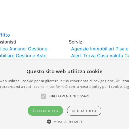
sionisti
Servizi
lica Annunci
Gestione
Agenzie Immobiliari Pisa
e
biliare
Gestione Aste
Alert
Trova Casa
Valuta C
iliari
Portali Partner
rtazione
Importazione
Questo sito web utilizza cookie
nci da Sito Web
web utilizza i cookie per migliorare la tua esperienza di navigazione. Utilizza
 acconsenti a tutti i cookie in conformità con la nostra policy per i cookie.
Leg
are-italia.it vengono pubblicati da agenzie immobiliari e co
STRETTAMENTE NECESSARI
rte di immobiliare-italia.it nè implica alcuna forma di gar
idicità, della correttezza, della completezza, della normativa
ACCETTA TUTTO
RIFIUTA TUTTO
MOSTRA DETTAGLI
a.it - Part. IVA 00587600453
Power