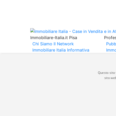
Immobiliare-Italia.it Pisa
Profes
Chi Siamo
Il Network
Pubb
Immobiliare Italia
Informativa
Immo
Privacy
Informativa Cookie
Immob
Contatti
Espo
Annu
Questo sito 
sito web
Gli annunci immobiliari presenti su immobili
non comporta l'approvazione o l'avallo da pa
italia.it quindi non è responsabile della ver
aspetto dei suddetti annunci.
© Copyright 2007 - 2026 Immobiliare-Itali