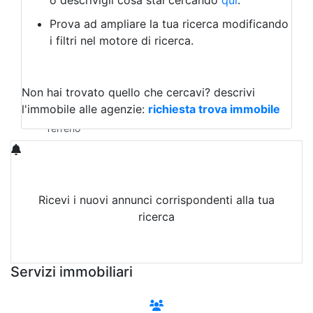
o descrivigli cosa stai cercando
qui
.
Negozio/locale commerciale
Prova ad ampliare la tua ricerca modificando
Agriturismo
i filtri nel motore di ricerca.
Magazzini
Capannoni
Uffici
Terreni in Vendita
Non hai trovato quello che cercavi?
descrivi
Qualsiasi
l'immobile alle agenzie:
richiesta trova immobile
Terreno edificabile
Terreno
Ricevi i nuovi annunci corrispondenti alla tua
ricerca
Attiva Email-Alert
Servizi immobiliari