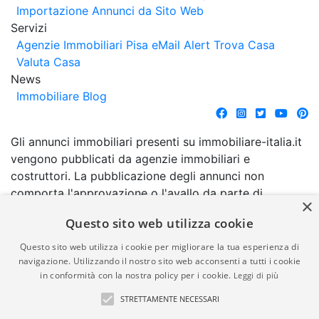
Importazione Annunci da Sito Web
Servizi
Agenzie Immobiliari Pisa
eMail Alert
Trova Casa
Valuta Casa
News
Immobiliare Blog
Gli annunci immobiliari presenti su immobiliare-italia.it
vengono pubblicati da agenzie immobiliari e
costruttori. La pubblicazione degli annunci non
comporta l'approvazione o l'avallo da parte di
×
immobiliare-italia.it nè implica alcuna forma di
Questo sito web utilizza cookie
garanzia da parte di quest'ultima. immobiliare-italia.it
quindi non è responsabile della veridicità, della
Questo sito web utilizza i cookie per migliorare la tua esperienza di
correttezza, della completezza, della normativa in
navigazione. Utilizzando il nostro sito web acconsenti a tutti i cookie
in conformità con la nostra policy per i cookie.
Leggi di più
materia di privacy e/o di alcun altro aspetto dei
suddetti annunci.
STRETTAMENTE NECESSARI