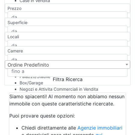
Case in Vendita
Qualsiasi
Prezzo
Appartamento
Casa indipendente
Superficie
Casa Semi-indipendente
Attico/Mansarda
Locali
Villa
Villetta a schiera
Camere
Rustico/Casale
Loft/Open space
Camera d'Albergo
Ordine Predefinito
Multiproprietà
Palazzo/Stabile
Filtra Ricerca
Box/Garage
Negozi e Attivita Commerciali in Vendita
Qualsiasi
Siamo spiacenti! Al momento non abbiamo nessun
Attività/Licenza Commerciale
immobile con queste caratteristiche ricercate.
Azienda Agricola
Bar/Ristorante
Puoi provare queste opzioni:
Bed & Breakfast
Albergo
Chiedi direttamente alle
Agenzie immobiliari
Laboratorio Artigianale