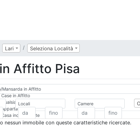
Lari
Seleziona Località
n Affitto Pisa
o/Mansarda in Affitto
Case in Affitto
Qualsiasi
Locali
Camere
Appartamento
Casa indipendente
Casa Semi-indipendente
 nessun immobile con queste caratteristiche ricercate.
Attico/Mansarda
Villa