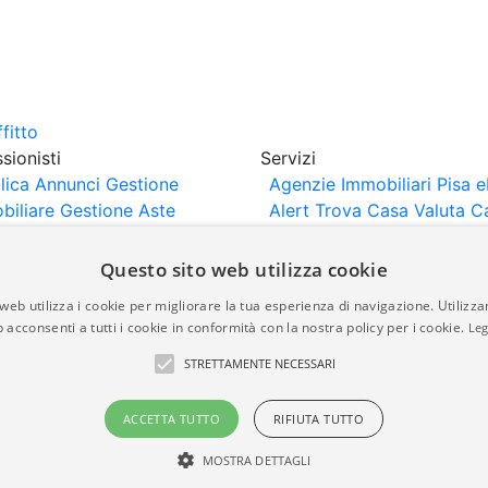
sionisti
Servizi
lica Annunci
Gestione
Agenzie Immobiliari Pisa
e
biliare
Gestione Aste
Alert
Trova Casa
Valuta C
iliari
Portali Partner
rtazione
Importazione
Questo sito web utilizza cookie
nci da Sito Web
web utilizza i cookie per migliorare la tua esperienza di navigazione. Utilizza
 acconsenti a tutti i cookie in conformità con la nostra policy per i cookie.
Leg
are-italia.it vengono pubblicati da agenzie immobiliari e co
STRETTAMENTE NECESSARI
rte di immobiliare-italia.it nè implica alcuna forma di gar
idicità, della correttezza, della completezza, della normativa
ACCETTA TUTTO
RIFIUTA TUTTO
MOSTRA DETTAGLI
a.it - Part. IVA 00587600453
Power