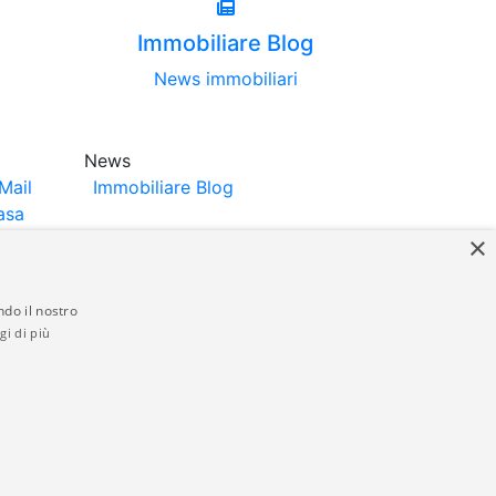
Immobiliare Blog
News immobiliari
News
Mail
Immobiliare Blog
asa
×
ndo il nostro
gi di più
struttori. La pubblicazione degli annunci
anzia da parte di quest'ultima. immobiliare-
 in materia di privacy e/o di alcun altro
ed by
Gestionale Immobiliare GestionaleRe.it