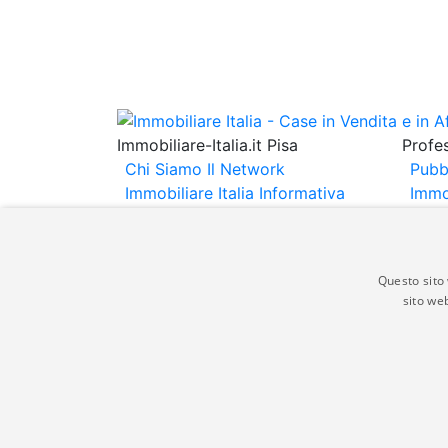
Immobiliare-Italia.it Pisa
Profes
Chi Siamo
Il Network
Pubb
Immobiliare Italia
Informativa
Immo
Privacy
Informativa Cookie
Immob
Contatti
Espo
Annu
Questo sito 
sito web
Gli annunci immobiliari presenti su immobili
non comporta l'approvazione o l'avallo da pa
italia.it quindi non è responsabile della ver
aspetto dei suddetti annunci.
© Copyright 2007 - 2026 Immobiliare-Itali