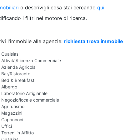
Villetta a schiera
obiliari
o descrivigli cosa stai cercando
qui
.
Rustico/Casale
Loft/Open space
ficando i filtri nel motore di ricerca.
Camera d'Albergo
Multiproprietà
Palazzo/Stabile
ivi l'immobile alle agenzie:
Box/Garage
richiesta trova immobile
Negozi e Attivita Commerciali in Affitto
Qualsiasi
Attività/Licenza Commerciale
Azienda Agricola
Bar/Ristorante
Bed & Breakfast
Albergo
Laboratorio Artigianale
Negozio/locale commerciale
Agriturismo
Magazzini
Capannoni
Uffici
Terreni in Affitto
Qualsiasi