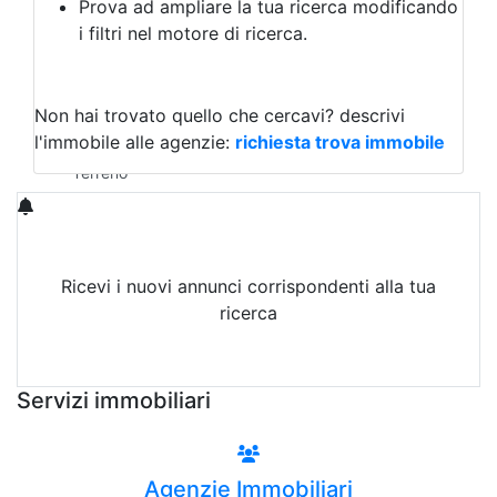
Prova ad ampliare la tua ricerca modificando
Agriturismo
i filtri nel motore di ricerca.
Magazzini
Capannoni
Uffici
Terreni in Affitto
Non hai trovato quello che cercavi?
descrivi
Qualsiasi
l'immobile alle agenzie:
richiesta trova immobile
Terreno edificabile
Terreno
Ricevi i nuovi annunci corrispondenti alla tua
ricerca
Attiva Email-Alert
Servizi immobiliari
Agenzie Immobiliari