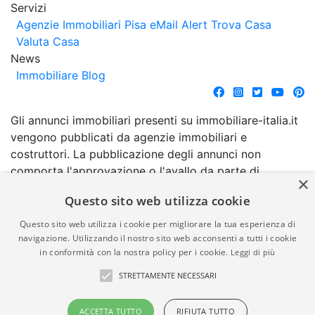
Servizi
Agenzie Immobiliari Pisa
eMail Alert
Trova Casa
Valuta Casa
News
Immobiliare Blog
Gli annunci immobiliari presenti su immobiliare-italia.it
vengono pubblicati da agenzie immobiliari e
costruttori. La pubblicazione degli annunci non
comporta l'approvazione o l'avallo da parte di
×
immobiliare-italia.it nè implica alcuna forma di
Questo sito web utilizza cookie
garanzia da parte di quest'ultima. immobiliare-italia.it
quindi non è responsabile della veridicità, della
Questo sito web utilizza i cookie per migliorare la tua esperienza di
correttezza, della completezza, della normativa in
navigazione. Utilizzando il nostro sito web acconsenti a tutti i cookie
in conformità con la nostra policy per i cookie.
Leggi di più
materia di privacy e/o di alcun altro aspetto dei
suddetti annunci.
STRETTAMENTE NECESSARI
© Copyright 2007 - 2026
Powered by
ACCETTA TUTTO
RIFIUTA TUTTO