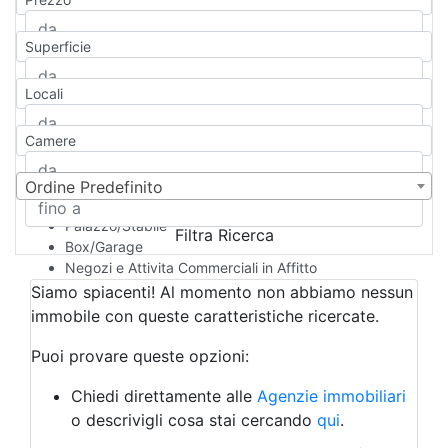
Appartamento
Casa indipendente
Superficie
Casa Semi-indipendente
Attico/Mansarda
Locali
Villa
Villetta a schiera
Camere
Rustico/Casale
Loft/Open space
Camera d'Albergo
Ordine Predefinito
Multiproprietà
Palazzo/Stabile
Filtra Ricerca
Box/Garage
Negozi e Attivita Commerciali in Affitto
Qualsiasi
Siamo spiacenti! Al momento non abbiamo nessun
Attività/Licenza Commerciale
immobile con queste caratteristiche ricercate.
Azienda Agricola
Bar/Ristorante
Puoi provare queste opzioni:
Bed & Breakfast
Albergo
Chiedi direttamente alle
Agenzie immobiliari
Laboratorio Artigianale
o descrivigli cosa stai cercando
qui
.
Negozio/locale commerciale