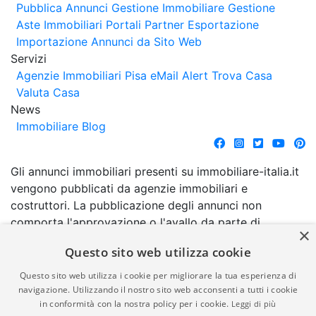
Pubblica Annunci
Gestione Immobiliare
Gestione
Aste Immobiliari
Portali Partner Esportazione
Importazione Annunci da Sito Web
Servizi
Agenzie Immobiliari Pisa
eMail Alert
Trova Casa
Valuta Casa
News
Immobiliare Blog
Gli annunci immobiliari presenti su immobiliare-italia.it
vengono pubblicati da agenzie immobiliari e
costruttori. La pubblicazione degli annunci non
comporta l'approvazione o l'avallo da parte di
×
immobiliare-italia.it nè implica alcuna forma di
Questo sito web utilizza cookie
garanzia da parte di quest'ultima. immobiliare-italia.it
quindi non è responsabile della veridicità, della
Questo sito web utilizza i cookie per migliorare la tua esperienza di
correttezza, della completezza, della normativa in
navigazione. Utilizzando il nostro sito web acconsenti a tutti i cookie
in conformità con la nostra policy per i cookie.
Leggi di più
materia di privacy e/o di alcun altro aspetto dei