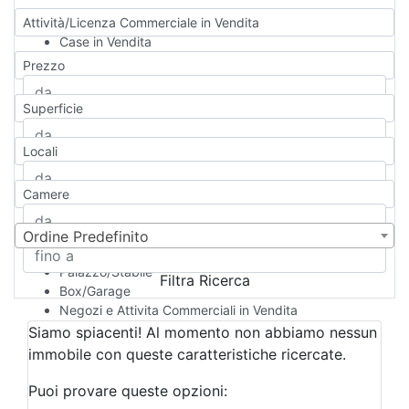
Attività/Licenza Commerciale in Vendita
Case in Vendita
Qualsiasi
Prezzo
Appartamento
Casa indipendente
Superficie
Casa Semi-indipendente
Attico/Mansarda
Locali
Villa
Villetta a schiera
Camere
Rustico/Casale
Loft/Open space
Camera d'Albergo
Ordine Predefinito
Multiproprietà
Palazzo/Stabile
Filtra Ricerca
Box/Garage
Negozi e Attivita Commerciali in Vendita
Qualsiasi
Siamo spiacenti! Al momento non abbiamo nessun
Attività/Licenza Commerciale
immobile con queste caratteristiche ricercate.
Azienda Agricola
Bar/Ristorante
Puoi provare queste opzioni:
Bed & Breakfast