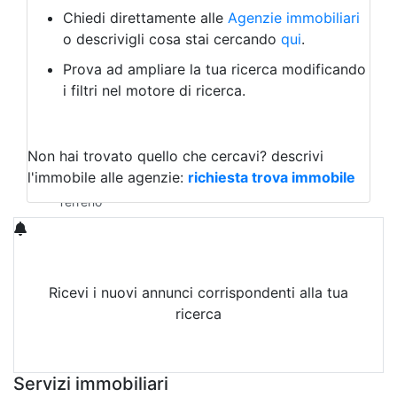
Albergo
Chiedi direttamente alle
Agenzie immobiliari
Laboratorio Artigianale
o descrivigli cosa stai cercando
qui
.
Negozio/locale commerciale
Prova ad ampliare la tua ricerca modificando
Agriturismo
i filtri nel motore di ricerca.
Magazzini
Capannoni
Uffici
Terreni in Vendita
Non hai trovato quello che cercavi?
descrivi
Qualsiasi
l'immobile alle agenzie:
richiesta trova immobile
Terreno edificabile
Terreno
Ricevi i nuovi annunci corrispondenti alla tua
ricerca
Attiva Email-Alert
Servizi immobiliari