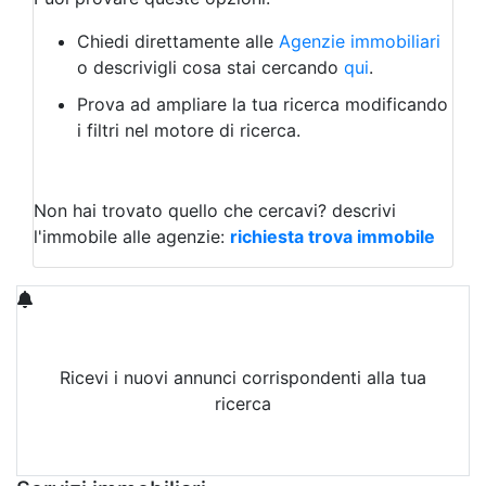
Agriturismo
Magazzini
Chiedi direttamente alle
Agenzie immobiliari
Capannoni
o descrivigli cosa stai cercando
qui
.
Uffici
Terreni in Affitto
Prova ad ampliare la tua ricerca modificando
Qualsiasi
i filtri nel motore di ricerca.
Terreno edificabile
Terreno
Non hai trovato quello che cercavi?
descrivi
l'immobile alle agenzie:
richiesta trova immobile
Ricevi i nuovi annunci corrispondenti alla tua
ricerca
Attiva Email-Alert