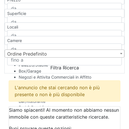
Appartamento
Casa indipendente
Superficie
Casa Semi-indipendente
Attico/Mansarda
Locali
Villa
Villetta a schiera
Camere
Rustico/Casale
Loft/Open space
Camera d'Albergo
Ordine Predefinito
Multiproprietà
Palazzo/Stabile
Filtra Ricerca
Box/Garage
Negozi e Attivita Commerciali in Affitto
Qualsiasi
L'annuncio che stai cercando non è più
Attività/Licenza Commerciale
presente o non è più disponibile
Azienda Agricola
Bar/Ristorante
Bed & Breakfast
Siamo spiacenti! Al momento non abbiamo nessun
Albergo
immobile con queste caratteristiche ricercate.
Laboratorio Artigianale
Negozio/locale commerciale
Puoi provare queste opzioni: