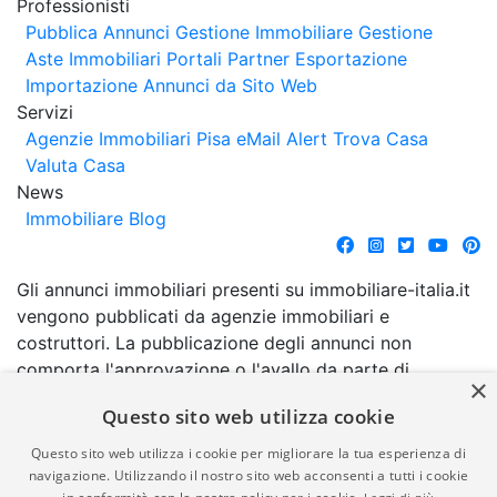
Professionisti
Pubblica Annunci
Gestione Immobiliare
Gestione
Aste Immobiliari
Portali Partner Esportazione
Importazione Annunci da Sito Web
Servizi
Agenzie Immobiliari Pisa
eMail Alert
Trova Casa
Valuta Casa
News
Immobiliare Blog
Gli annunci immobiliari presenti su immobiliare-italia.it
vengono pubblicati da agenzie immobiliari e
costruttori. La pubblicazione degli annunci non
comporta l'approvazione o l'avallo da parte di
×
immobiliare-italia.it nè implica alcuna forma di
Questo sito web utilizza cookie
garanzia da parte di quest'ultima. immobiliare-italia.it
quindi non è responsabile della veridicità, della
Questo sito web utilizza i cookie per migliorare la tua esperienza di
correttezza, della completezza, della normativa in
navigazione. Utilizzando il nostro sito web acconsenti a tutti i cookie