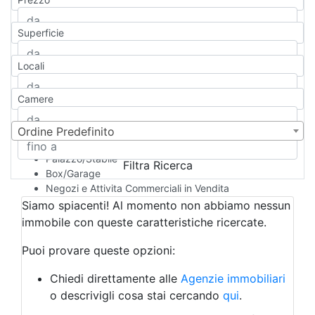
Appartamento
Casa indipendente
Superficie
Casa Semi-indipendente
Attico/Mansarda
Locali
Villa
Villetta a schiera
Camere
Rustico/Casale
Loft/Open space
Camera d'Albergo
Ordine Predefinito
Multiproprietà
Palazzo/Stabile
Filtra Ricerca
Box/Garage
Negozi e Attivita Commerciali in Vendita
Qualsiasi
Siamo spiacenti! Al momento non abbiamo nessun
Attività/Licenza Commerciale
immobile con queste caratteristiche ricercate.
Azienda Agricola
Bar/Ristorante
Puoi provare queste opzioni:
Bed & Breakfast
Albergo
Chiedi direttamente alle
Agenzie immobiliari
Laboratorio Artigianale
o descrivigli cosa stai cercando
qui
.
Negozio/locale commerciale