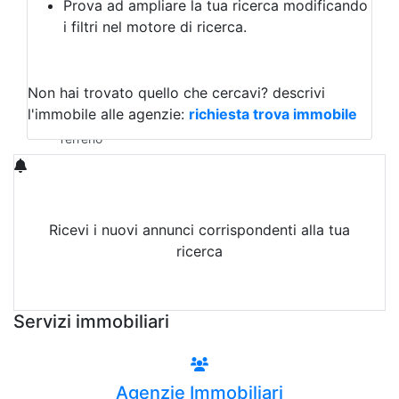
Prova ad ampliare la tua ricerca modificando
Agriturismo
i filtri nel motore di ricerca.
Magazzini
Capannoni
Uffici
Terreni in Vendita
Non hai trovato quello che cercavi?
descrivi
Qualsiasi
l'immobile alle agenzie:
richiesta trova immobile
Terreno edificabile
Terreno
Ricevi i nuovi annunci corrispondenti alla tua
ricerca
Attiva Email-Alert
Servizi immobiliari
Agenzie Immobiliari