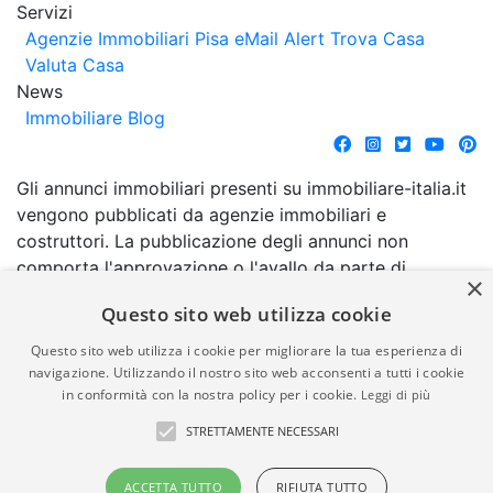
Servizi
Agenzie Immobiliari Pisa
eMail Alert
Trova Casa
Valuta Casa
News
Immobiliare Blog
Gli annunci immobiliari presenti su immobiliare-italia.it
vengono pubblicati da agenzie immobiliari e
costruttori. La pubblicazione degli annunci non
comporta l'approvazione o l'avallo da parte di
×
immobiliare-italia.it nè implica alcuna forma di
Questo sito web utilizza cookie
garanzia da parte di quest'ultima. immobiliare-italia.it
quindi non è responsabile della veridicità, della
Questo sito web utilizza i cookie per migliorare la tua esperienza di
correttezza, della completezza, della normativa in
navigazione. Utilizzando il nostro sito web acconsenti a tutti i cookie
in conformità con la nostra policy per i cookie.
Leggi di più
materia di privacy e/o di alcun altro aspetto dei
suddetti annunci.
STRETTAMENTE NECESSARI
© Copyright 2007 - 2026
Powered by
ACCETTA TUTTO
RIFIUTA TUTTO