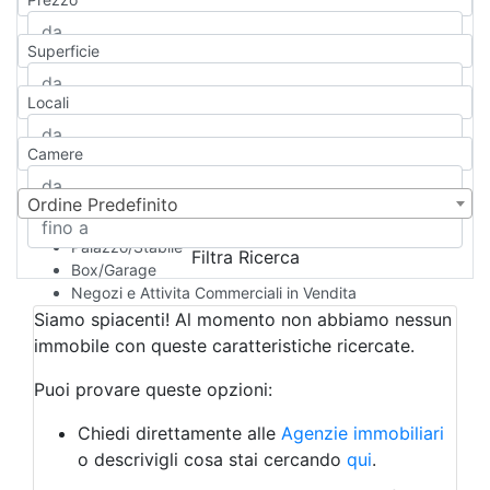
Appartamento
Casa indipendente
Superficie
Casa Semi-indipendente
Attico/Mansarda
Locali
Villa
Villetta a schiera
Camere
Rustico/Casale
Loft/Open space
Camera d'Albergo
Ordine Predefinito
Multiproprietà
Palazzo/Stabile
Filtra Ricerca
Box/Garage
Negozi e Attivita Commerciali in Vendita
Qualsiasi
Siamo spiacenti! Al momento non abbiamo nessun
Attività/Licenza Commerciale
immobile con queste caratteristiche ricercate.
Azienda Agricola
Bar/Ristorante
Puoi provare queste opzioni:
Bed & Breakfast
Albergo
Chiedi direttamente alle
Agenzie immobiliari
Laboratorio Artigianale
o descrivigli cosa stai cercando
qui
.
Negozio/locale commerciale