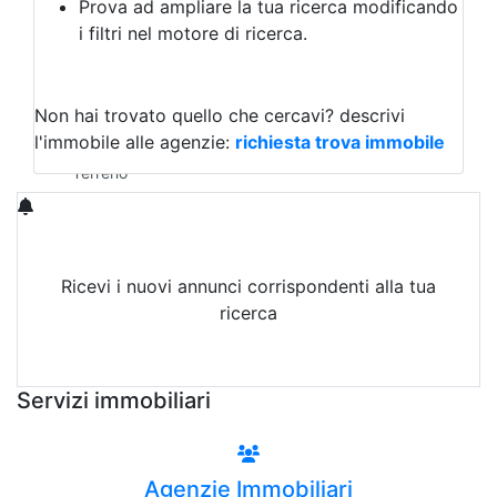
Prova ad ampliare la tua ricerca modificando
Agriturismo
i filtri nel motore di ricerca.
Magazzini
Capannoni
Uffici
Terreni in Vendita
Non hai trovato quello che cercavi?
descrivi
Qualsiasi
l'immobile alle agenzie:
richiesta trova immobile
Terreno edificabile
Terreno
Ricevi i nuovi annunci corrispondenti alla tua
ricerca
Attiva Email-Alert
Servizi immobiliari
Agenzie Immobiliari