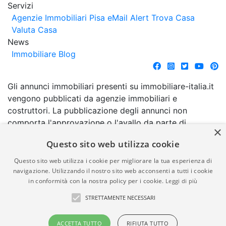
Servizi
Agenzie Immobiliari Pisa
eMail Alert
Trova Casa
Valuta Casa
News
Immobiliare Blog
Gli annunci immobiliari presenti su immobiliare-italia.it
vengono pubblicati da agenzie immobiliari e
costruttori. La pubblicazione degli annunci non
comporta l'approvazione o l'avallo da parte di
×
immobiliare-italia.it nè implica alcuna forma di
Questo sito web utilizza cookie
garanzia da parte di quest'ultima. immobiliare-italia.it
quindi non è responsabile della veridicità, della
Questo sito web utilizza i cookie per migliorare la tua esperienza di
correttezza, della completezza, della normativa in
navigazione. Utilizzando il nostro sito web acconsenti a tutti i cookie
in conformità con la nostra policy per i cookie.
Leggi di più
materia di privacy e/o di alcun altro aspetto dei
suddetti annunci.
STRETTAMENTE NECESSARI
© Copyright 2007 - 2026
Powered by
ACCETTA TUTTO
RIFIUTA TUTTO