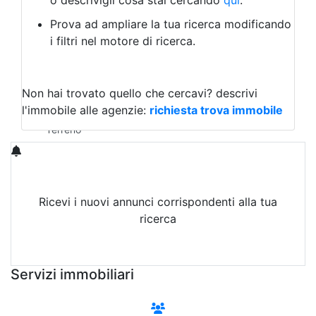
o descrivigli cosa stai cercando
qui
.
Negozio/locale commerciale
Prova ad ampliare la tua ricerca modificando
Agriturismo
i filtri nel motore di ricerca.
Magazzini
Capannoni
Uffici
Terreni in Affitto
Non hai trovato quello che cercavi?
descrivi
Qualsiasi
l'immobile alle agenzie:
richiesta trova immobile
Terreno edificabile
Terreno
Ricevi i nuovi annunci corrispondenti alla tua
ricerca
Attiva Email-Alert
Servizi immobiliari