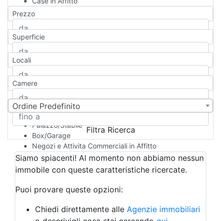
Case in Affitto
Qualsiasi
Prezzo
Appartamento
Casa indipendente
Superficie
Casa Semi-indipendente
Attico/Mansarda
Locali
Villa
Villetta a schiera
Camere
Rustico/Casale
Loft/Open space
Camera d'Albergo
Ordine Predefinito
Multiproprietà
Palazzo/Stabile
Filtra Ricerca
Box/Garage
Negozi e Attivita Commerciali in Affitto
Qualsiasi
Siamo spiacenti! Al momento non abbiamo nessun
Attività/Licenza Commerciale
immobile con queste caratteristiche ricercate.
Azienda Agricola
Bar/Ristorante
Puoi provare queste opzioni:
Bed & Breakfast
Albergo
Chiedi direttamente alle
Agenzie immobiliari
Laboratorio Artigianale