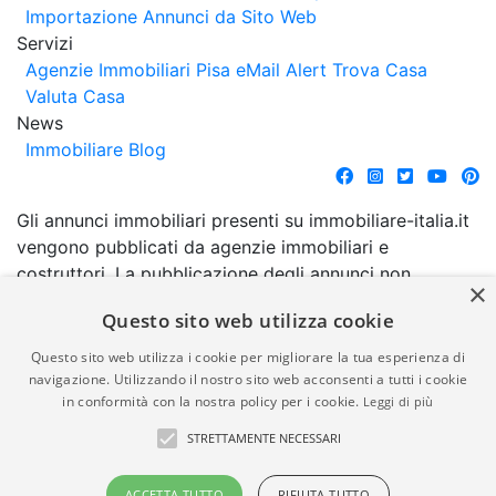
Importazione Annunci da Sito Web
Servizi
Agenzie Immobiliari Pisa
eMail Alert
Trova Casa
Valuta Casa
News
Immobiliare Blog
Gli annunci immobiliari presenti su immobiliare-italia.it
vengono pubblicati da agenzie immobiliari e
costruttori. La pubblicazione degli annunci non
×
comporta l'approvazione o l'avallo da parte di
Questo sito web utilizza cookie
immobiliare-italia.it nè implica alcuna forma di
garanzia da parte di quest'ultima. immobiliare-italia.it
Questo sito web utilizza i cookie per migliorare la tua esperienza di
quindi non è responsabile della veridicità, della
navigazione. Utilizzando il nostro sito web acconsenti a tutti i cookie
in conformità con la nostra policy per i cookie.
Leggi di più
correttezza, della completezza, della normativa in
materia di privacy e/o di alcun altro aspetto dei
STRETTAMENTE NECESSARI
suddetti annunci.
ACCETTA TUTTO
RIFIUTA TUTTO