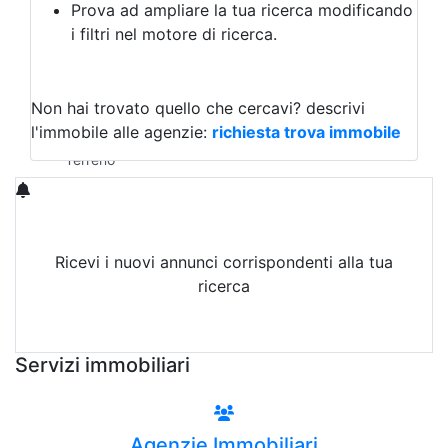
Prova ad ampliare la tua ricerca modificando
Agriturismo
i filtri nel motore di ricerca.
Magazzini
Capannoni
Uffici
Terreni in Affitto
Non hai trovato quello che cercavi?
descrivi
Qualsiasi
l'immobile alle agenzie:
richiesta trova immobile
Terreno edificabile
Terreno
Ricevi i nuovi annunci corrispondenti alla tua
ricerca
Attiva Email-Alert
Servizi immobiliari
Agenzie Immobiliari