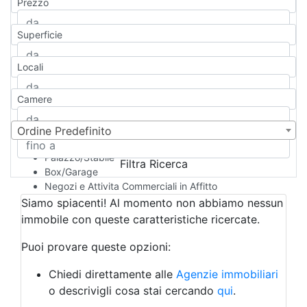
Prezzo
Appartamento
Casa indipendente
Superficie
Casa Semi-indipendente
Attico/Mansarda
Locali
Villa
Villetta a schiera
Camere
Rustico/Casale
Loft/Open space
Camera d'Albergo
Ordine Predefinito
Multiproprietà
Palazzo/Stabile
Filtra Ricerca
Box/Garage
Negozi e Attivita Commerciali in Affitto
Qualsiasi
Siamo spiacenti! Al momento non abbiamo nessun
Attività/Licenza Commerciale
immobile con queste caratteristiche ricercate.
Azienda Agricola
Bar/Ristorante
Puoi provare queste opzioni:
Bed & Breakfast
Albergo
Chiedi direttamente alle
Agenzie immobiliari
Laboratorio Artigianale
o descrivigli cosa stai cercando
qui
.
Negozio/locale commerciale