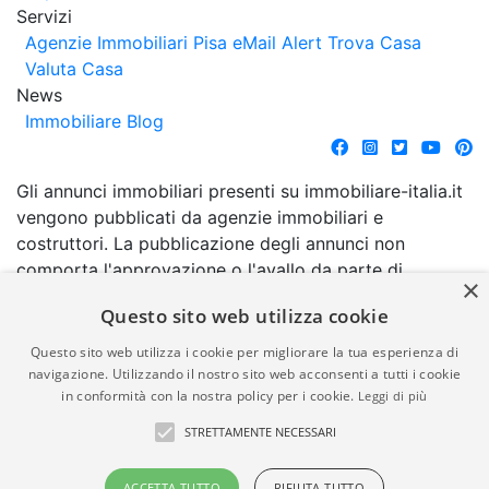
Servizi
Agenzie Immobiliari Pisa
eMail Alert
Trova Casa
Valuta Casa
News
Immobiliare Blog
Gli annunci immobiliari presenti su immobiliare-italia.it
vengono pubblicati da agenzie immobiliari e
costruttori. La pubblicazione degli annunci non
comporta l'approvazione o l'avallo da parte di
×
immobiliare-italia.it nè implica alcuna forma di
Questo sito web utilizza cookie
garanzia da parte di quest'ultima. immobiliare-italia.it
quindi non è responsabile della veridicità, della
Questo sito web utilizza i cookie per migliorare la tua esperienza di
correttezza, della completezza, della normativa in
navigazione. Utilizzando il nostro sito web acconsenti a tutti i cookie
in conformità con la nostra policy per i cookie.
Leggi di più
materia di privacy e/o di alcun altro aspetto dei
suddetti annunci.
STRETTAMENTE NECESSARI
© Copyright 2007 - 2026
Powered by
ACCETTA TUTTO
RIFIUTA TUTTO