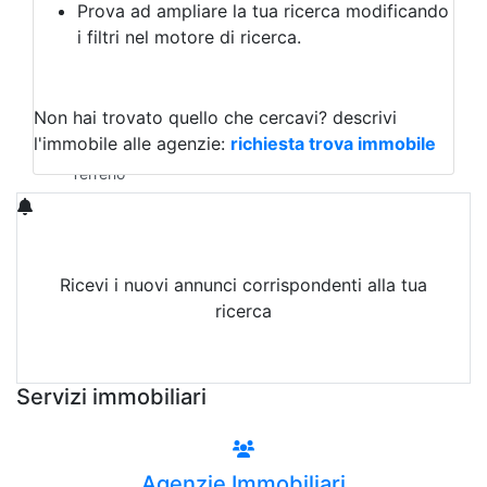
Prova ad ampliare la tua ricerca modificando
Agriturismo
i filtri nel motore di ricerca.
Magazzini
Capannoni
Uffici
Terreni in Affitto
Non hai trovato quello che cercavi?
descrivi
Qualsiasi
l'immobile alle agenzie:
richiesta trova immobile
Terreno edificabile
Terreno
Ricevi i nuovi annunci corrispondenti alla tua
ricerca
Attiva Email-Alert
Servizi immobiliari
Agenzie Immobiliari