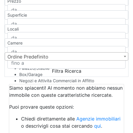
Prezzo
Appartamento
Casa indipendente
Superficie
Casa Semi-indipendente
Attico/Mansarda
Locali
Villa
Villetta a schiera
Camere
Rustico/Casale
Loft/Open space
Camera d'Albergo
Ordine Predefinito
Multiproprietà
Palazzo/Stabile
Filtra Ricerca
Box/Garage
Negozi e Attivita Commerciali in Affitto
Qualsiasi
Siamo spiacenti! Al momento non abbiamo nessun
Attività/Licenza Commerciale
immobile con queste caratteristiche ricercate.
Azienda Agricola
Bar/Ristorante
Puoi provare queste opzioni:
Bed & Breakfast
Albergo
Chiedi direttamente alle
Agenzie immobiliari
Laboratorio Artigianale
o descrivigli cosa stai cercando
qui
.
Negozio/locale commerciale