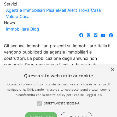
Servizi
Agenzie Immobiliari Pisa
eMail Alert
Trova Casa
Valuta Casa
News
Immobiliare Blog
Gli annunci immobiliari presenti su immobiliare-italia.it
vengono pubblicati da agenzie immobiliari e
costruttori. La pubblicazione degli annunci non
comporta l'approvazione o l'avallo da parte di
×
immobiliare-italia.it nè implica alcuna forma di
Questo sito web utilizza cookie
garanzia da parte di quest'ultima. immobiliare-italia.it
quindi non è responsabile della veridicità, della
Questo sito web utilizza i cookie per migliorare la tua esperienza di
correttezza, della completezza, della normativa in
navigazione. Utilizzando il nostro sito web acconsenti a tutti i cookie
in conformità con la nostra policy per i cookie.
Leggi di più
materia di privacy e/o di alcun altro aspetto dei
suddetti annunci.
STRETTAMENTE NECESSARI
© Copyright 2007 - 2026
Powered by
ACCETTA TUTTO
RIFIUTA TUTTO