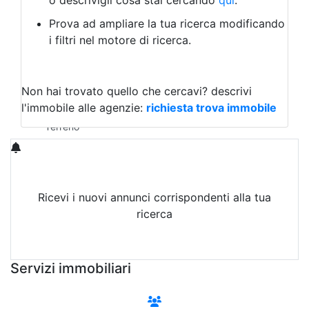
o descrivigli cosa stai cercando
qui
.
Negozio/locale commerciale
Prova ad ampliare la tua ricerca modificando
Agriturismo
i filtri nel motore di ricerca.
Magazzini
Capannoni
Uffici
Terreni in Vendita
Non hai trovato quello che cercavi?
descrivi
Qualsiasi
l'immobile alle agenzie:
richiesta trova immobile
Terreno edificabile
Terreno
Ricevi i nuovi annunci corrispondenti alla tua
ricerca
Attiva Email-Alert
Servizi immobiliari