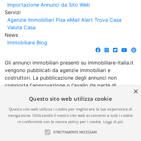
Importazione Annunci da Sito Web
Servizi
Agenzie Immobiliari Pisa
eMail Alert
Trova Casa
Valuta Casa
News
Immobiliare Blog
Gli annunci immobiliari presenti su immobiliare-italia.it
vengono pubblicati da agenzie immobiliari e
costruttori. La pubblicazione degli annunci non
comporta l'approvazione o l'avallo da parte di
×
immobiliare-italia.it nè implica alcuna forma di
Questo sito web utilizza cookie
garanzia da parte di quest'ultima. immobiliare-italia.it
quindi non è responsabile della veridicità, della
Questo sito web utilizza i cookie per migliorare la tua esperienza di
correttezza, della completezza, della normativa in
navigazione. Utilizzando il nostro sito web acconsenti a tutti i cookie
in conformità con la nostra policy per i cookie.
Leggi di più
materia di privacy e/o di alcun altro aspetto dei
suddetti annunci.
STRETTAMENTE NECESSARI