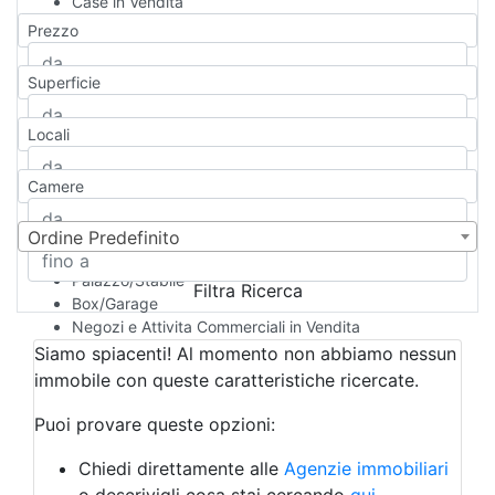
Case in Vendita
Qualsiasi
Prezzo
Appartamento
Casa indipendente
Superficie
Casa Semi-indipendente
Attico/Mansarda
Locali
Villa
Villetta a schiera
Camere
Rustico/Casale
Loft/Open space
Camera d'Albergo
Ordine Predefinito
Multiproprietà
Palazzo/Stabile
Filtra Ricerca
Box/Garage
Negozi e Attivita Commerciali in Vendita
Qualsiasi
Siamo spiacenti! Al momento non abbiamo nessun
Attività/Licenza Commerciale
immobile con queste caratteristiche ricercate.
Azienda Agricola
Bar/Ristorante
Puoi provare queste opzioni:
Bed & Breakfast
Albergo
Chiedi direttamente alle
Agenzie immobiliari
Laboratorio Artigianale