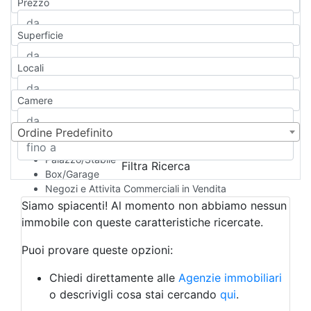
Prezzo
Appartamento
Casa indipendente
Superficie
Casa Semi-indipendente
Attico/Mansarda
Locali
Villa
Villetta a schiera
Camere
Rustico/Casale
Loft/Open space
Camera d'Albergo
Ordine Predefinito
Multiproprietà
Palazzo/Stabile
Filtra Ricerca
Box/Garage
Negozi e Attivita Commerciali in Vendita
Qualsiasi
Siamo spiacenti! Al momento non abbiamo nessun
Attività/Licenza Commerciale
immobile con queste caratteristiche ricercate.
Azienda Agricola
Bar/Ristorante
Puoi provare queste opzioni:
Bed & Breakfast
Albergo
Chiedi direttamente alle
Agenzie immobiliari
Laboratorio Artigianale
o descrivigli cosa stai cercando
qui
.
Negozio/locale commerciale