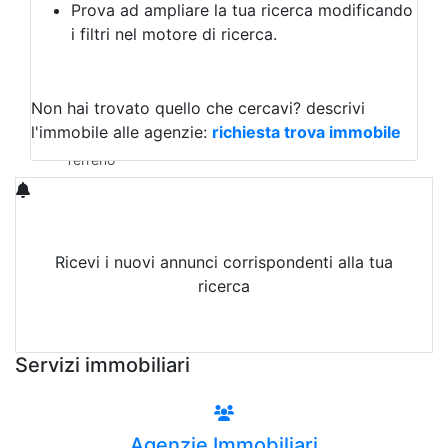
Prova ad ampliare la tua ricerca modificando
Agriturismo
i filtri nel motore di ricerca.
Magazzini
Capannoni
Uffici
Terreni in Vendita
Non hai trovato quello che cercavi?
descrivi
Qualsiasi
l'immobile alle agenzie:
richiesta trova immobile
Terreno edificabile
Terreno
Ricevi i nuovi annunci corrispondenti alla tua
ricerca
Attiva Email-Alert
Servizi immobiliari
Agenzie Immobiliari