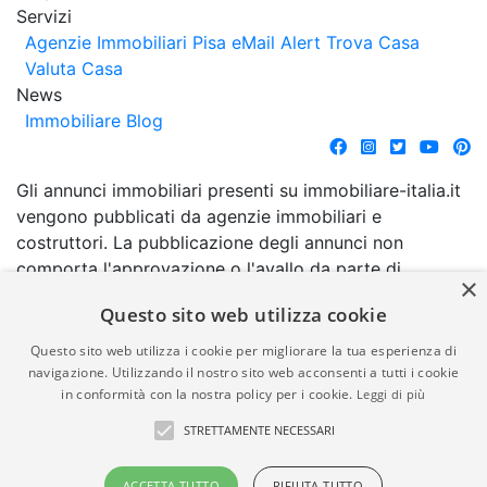
Servizi
Agenzie Immobiliari Pisa
eMail Alert
Trova Casa
Valuta Casa
News
Immobiliare Blog
Gli annunci immobiliari presenti su immobiliare-italia.it
vengono pubblicati da agenzie immobiliari e
costruttori. La pubblicazione degli annunci non
comporta l'approvazione o l'avallo da parte di
×
immobiliare-italia.it nè implica alcuna forma di
Questo sito web utilizza cookie
garanzia da parte di quest'ultima. immobiliare-italia.it
quindi non è responsabile della veridicità, della
Questo sito web utilizza i cookie per migliorare la tua esperienza di
correttezza, della completezza, della normativa in
navigazione. Utilizzando il nostro sito web acconsenti a tutti i cookie
in conformità con la nostra policy per i cookie.
Leggi di più
materia di privacy e/o di alcun altro aspetto dei
suddetti annunci.
STRETTAMENTE NECESSARI
© Copyright 2007 - 2026
Powered by
ACCETTA TUTTO
RIFIUTA TUTTO