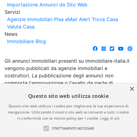
Importazione Annunci da Sito Web
Servizi
Agenzie Immobiliari Pisa
eMail Alert
Trova Casa
Valuta Casa
News
Immobiliare Blog
Gli annunci immobiliari presenti su immobiliare-italia.it
vengono pubblicati da agenzie immobiliari e
costruttori. La pubblicazione degli annunci non
comporta l'approvazione o l'avallo da parte di
×
immobiliare-italia.it nè implica alcuna forma di
Questo sito web utilizza cookie
garanzia da parte di quest'ultima. immobiliare-italia.it
quindi non è responsabile della veridicità, della
Questo sito web utilizza i cookie per migliorare la tua esperienza di
correttezza, della completezza, della normativa in
navigazione. Utilizzando il nostro sito web acconsenti a tutti i cookie
in conformità con la nostra policy per i cookie.
Leggi di più
materia di privacy e/o di alcun altro aspetto dei
suddetti annunci.
STRETTAMENTE NECESSARI