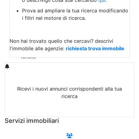
o descrivigli cosa stai cercando
qui
.
Negozio/locale commerciale
Prova ad ampliare la tua ricerca modificando
Agriturismo
i filtri nel motore di ricerca.
Magazzini
Capannoni
Uffici
Terreni in Vendita
Non hai trovato quello che cercavi?
descrivi
Qualsiasi
l'immobile alle agenzie:
richiesta trova immobile
Terreno edificabile
Terreno
Ricevi i nuovi annunci corrispondenti alla tua
ricerca
Attiva Email-Alert
Servizi immobiliari