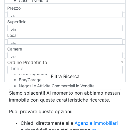
Case in Vendita
Qualsiasi
Prezzo
Appartamento
Casa indipendente
Superficie
Casa Semi-indipendente
Attico/Mansarda
Locali
Villa
Villetta a schiera
Camere
Rustico/Casale
Loft/Open space
Camera d'Albergo
Ordine Predefinito
Multiproprietà
Palazzo/Stabile
Filtra Ricerca
Box/Garage
Negozi e Attivita Commerciali in Vendita
Qualsiasi
Siamo spiacenti! Al momento non abbiamo nessun
Attività/Licenza Commerciale
immobile con queste caratteristiche ricercate.
Azienda Agricola
Bar/Ristorante
Puoi provare queste opzioni:
Bed & Breakfast
Albergo
Chiedi direttamente alle
Agenzie immobiliari
Laboratorio Artigianale