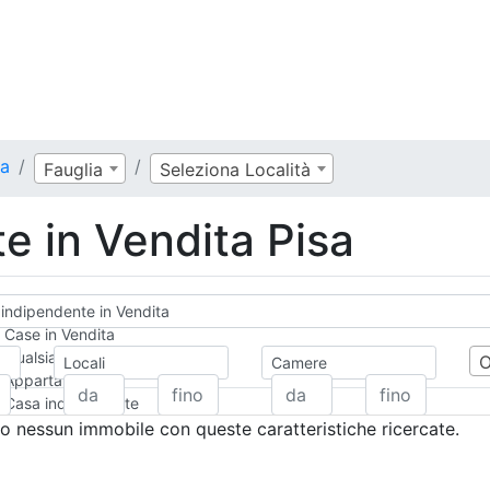
sa
Fauglia
Seleziona Località
e in Vendita Pisa
indipendente in Vendita
Case in Vendita
Qualsiasi
Locali
Camere
Appartamento
Casa indipendente
Casa Semi-indipendente
 nessun immobile con queste caratteristiche ricercate.
Attico/Mansarda
Villa