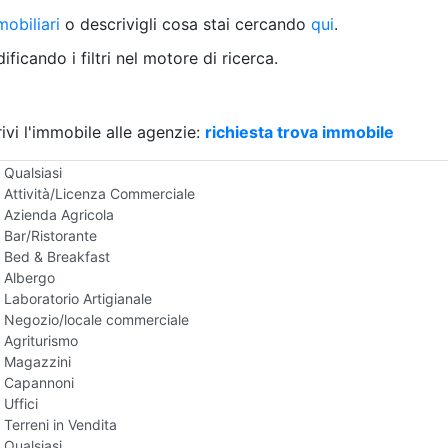
Villetta a schiera
obiliari
o descrivigli cosa stai cercando
qui
.
Rustico/Casale
Loft/Open space
ficando i filtri nel motore di ricerca.
Camera d'Albergo
Multiproprietà
Palazzo/Stabile
ivi l'immobile alle agenzie:
Box/Garage
richiesta trova immobile
Negozi e Attivita Commerciali in Vendita
Qualsiasi
Attività/Licenza Commerciale
Azienda Agricola
Bar/Ristorante
Bed & Breakfast
Albergo
Laboratorio Artigianale
Negozio/locale commerciale
Agriturismo
Magazzini
Capannoni
Uffici
Terreni in Vendita
Qualsiasi