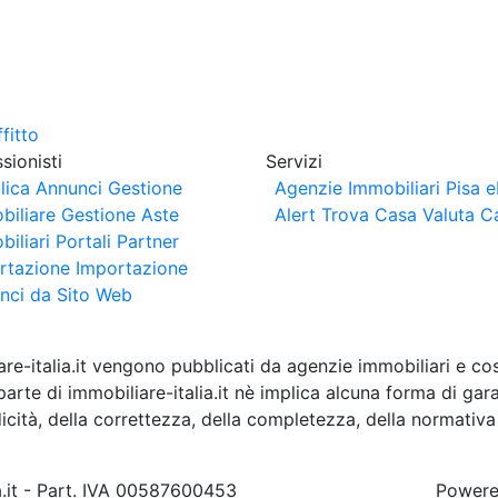
sionisti
Servizi
lica Annunci
Gestione
Agenzie Immobiliari Pisa
e
biliare
Gestione Aste
Alert
Trova Casa
Valuta C
iliari
Portali Partner
rtazione
Importazione
nci da Sito Web
are-italia.it vengono pubblicati da agenzie immobiliari e co
rte di immobiliare-italia.it nè implica alcuna forma di gar
idicità, della correttezza, della completezza, della normativa
a.it - Part. IVA 00587600453
Power