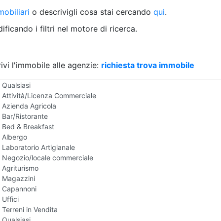
Villetta a schiera
obiliari
o descrivigli cosa stai cercando
qui
.
Rustico/Casale
Loft/Open space
ficando i filtri nel motore di ricerca.
Camera d'Albergo
Multiproprietà
Palazzo/Stabile
ivi l'immobile alle agenzie:
Box/Garage
richiesta trova immobile
Negozi e Attivita Commerciali in Vendita
Qualsiasi
Attività/Licenza Commerciale
Azienda Agricola
Bar/Ristorante
Bed & Breakfast
Albergo
Laboratorio Artigianale
Negozio/locale commerciale
Agriturismo
Magazzini
Capannoni
Uffici
Terreni in Vendita
Qualsiasi