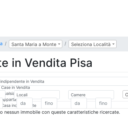
sa
Santa Maria a Monte
Seleziona Località
e in Vendita Pisa
indipendente in Vendita
Case in Vendita
Qualsiasi
Locali
Camere
Appartamento
Casa indipendente
Casa Semi-indipendente
 nessun immobile con queste caratteristiche ricercate.
Attico/Mansarda
Villa