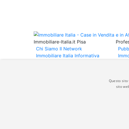
Immobiliare-Italia.it Pisa
Profes
Chi Siamo
Il Network
Pubb
Immobiliare Italia
Informativa
Immo
Privacy
Informativa Cookie
Immob
Contatti
Espo
Annu
Questo sito 
sito web
Gli annunci immobiliari presenti su immobili
non comporta l'approvazione o l'avallo da pa
italia.it quindi non è responsabile della ver
aspetto dei suddetti annunci.
© Copyright 2007 - 2026 Immobiliare-Itali