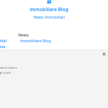
Immobiliare Blog
News immobiliari
News
Mail
Immobiliare Blog
asa
×
ndo il nostro
gi di più
struttori. La pubblicazione degli annunci
anzia da parte di quest'ultima. immobiliare-
 in materia di privacy e/o di alcun altro
ed by
Gestionale Immobiliare GestionaleRe.it