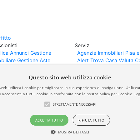
sionisti
Servizi
lica Annunci
Gestione
Agenzie Immobiliari Pisa
e
biliare
Gestione Aste
Alert
Trova Casa
Valuta C
iliari
Portali Partner
rtazione
Importazione
Questo sito web utilizza cookie
nci da Sito Web
web utilizza i cookie per migliorare la tua esperienza di navigazione. Utilizza
 acconsenti a tutti i cookie in conformità con la nostra policy per i cookie.
Leg
are-italia.it vengono pubblicati da agenzie immobiliari e co
STRETTAMENTE NECESSARI
rte di immobiliare-italia.it nè implica alcuna forma di gar
idicità, della correttezza, della completezza, della normativa
ACCETTA TUTTO
RIFIUTA TUTTO
MOSTRA DETTAGLI
a.it - Part. IVA 00587600453
Power