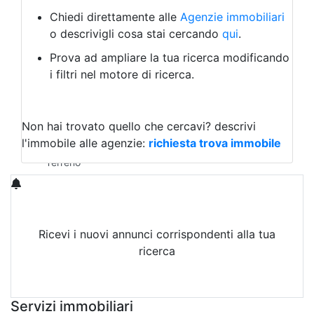
Bed & Breakfast
Albergo
Chiedi direttamente alle
Agenzie immobiliari
Laboratorio Artigianale
o descrivigli cosa stai cercando
qui
.
Negozio/locale commerciale
Prova ad ampliare la tua ricerca modificando
Agriturismo
i filtri nel motore di ricerca.
Magazzini
Capannoni
Uffici
Terreni in Vendita
Non hai trovato quello che cercavi?
descrivi
Qualsiasi
l'immobile alle agenzie:
richiesta trova immobile
Terreno edificabile
Terreno
Ricevi i nuovi annunci corrispondenti alla tua
ricerca
Attiva Email-Alert
Servizi immobiliari