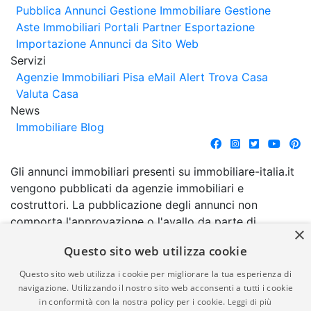
Pubblica Annunci
Gestione Immobiliare
Gestione
Aste Immobiliari
Portali Partner Esportazione
Importazione Annunci da Sito Web
Servizi
Agenzie Immobiliari Pisa
eMail Alert
Trova Casa
Valuta Casa
News
Immobiliare Blog
Gli annunci immobiliari presenti su immobiliare-italia.it
vengono pubblicati da agenzie immobiliari e
costruttori. La pubblicazione degli annunci non
comporta l'approvazione o l'avallo da parte di
×
immobiliare-italia.it nè implica alcuna forma di
Questo sito web utilizza cookie
garanzia da parte di quest'ultima. immobiliare-italia.it
quindi non è responsabile della veridicità, della
Questo sito web utilizza i cookie per migliorare la tua esperienza di
correttezza, della completezza, della normativa in
navigazione. Utilizzando il nostro sito web acconsenti a tutti i cookie
in conformità con la nostra policy per i cookie.
Leggi di più
materia di privacy e/o di alcun altro aspetto dei