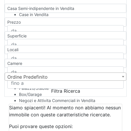
Casa Semi-indipendente in Vendita
Case in Vendita
Qualsiasi
Prezzo
Appartamento
Casa indipendente
Superficie
Casa Semi-indipendente
Attico/Mansarda
Locali
Villa
Villetta a schiera
Camere
Rustico/Casale
Loft/Open space
Camera d'Albergo
Ordine Predefinito
Multiproprietà
Palazzo/Stabile
Filtra Ricerca
Box/Garage
Negozi e Attivita Commerciali in Vendita
Qualsiasi
Siamo spiacenti! Al momento non abbiamo nessun
Attività/Licenza Commerciale
immobile con queste caratteristiche ricercate.
Azienda Agricola
Bar/Ristorante
Puoi provare queste opzioni: