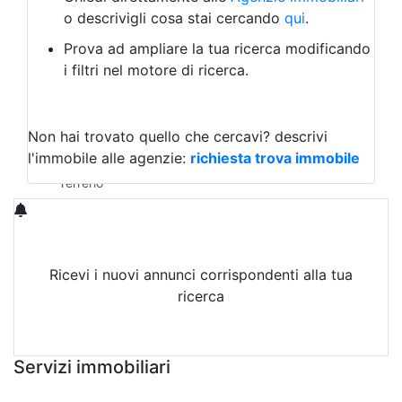
Laboratorio Artigianale
o descrivigli cosa stai cercando
qui
.
Negozio/locale commerciale
Prova ad ampliare la tua ricerca modificando
Agriturismo
i filtri nel motore di ricerca.
Magazzini
Capannoni
Uffici
Terreni in Vendita
Non hai trovato quello che cercavi?
descrivi
Qualsiasi
l'immobile alle agenzie:
richiesta trova immobile
Terreno edificabile
Terreno
Ricevi i nuovi annunci corrispondenti alla tua
ricerca
Attiva Email-Alert
Servizi immobiliari