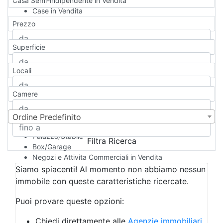
Casa Semi-indipendente in Vendita
Case in Vendita
Qualsiasi
Prezzo
Appartamento
Casa indipendente
Superficie
Casa Semi-indipendente
Attico/Mansarda
Locali
Villa
Villetta a schiera
Camere
Rustico/Casale
Loft/Open space
Camera d'Albergo
Ordine Predefinito
Multiproprietà
Palazzo/Stabile
Filtra Ricerca
Box/Garage
Negozi e Attivita Commerciali in Vendita
Qualsiasi
Siamo spiacenti! Al momento non abbiamo nessun
Attività/Licenza Commerciale
immobile con queste caratteristiche ricercate.
Azienda Agricola
Bar/Ristorante
Puoi provare queste opzioni:
Bed & Breakfast
Albergo
Chiedi direttamente alle
Agenzie immobiliari