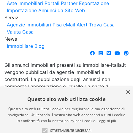
Aste Immobiliari
Portali Partner Esportazione
Importazione Annunci da Sito Web
Servizi
Agenzie Immobiliari Pisa
eMail Alert
Trova Casa
Valuta Casa
News
Immobiliare Blog
Gli annunci immobiliari presenti su immobiliare-italia.it
vengono pubblicati da agenzie immobiliari e
costruttori. La pubblicazione degli annunci non
comporta l'approvazione o l'avallo da parte di
×
immobiliare-italia.it nè implica alcuna forma di
Questo sito web utilizza cookie
garanzia da parte di quest'ultima. immobiliare-italia.it
quindi non è responsabile della veridicità, della
Questo sito web utilizza i cookie per migliorare la tua esperienza di
correttezza, della completezza, della normativa in
navigazione. Utilizzando il nostro sito web acconsenti a tutti i cookie
in conformità con la nostra policy per i cookie.
Leggi di più
materia di privacy e/o di alcun altro aspetto dei
suddetti annunci.
STRETTAMENTE NECESSARI