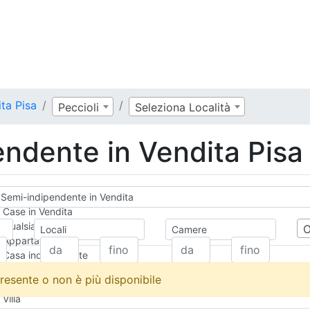
ta Pisa
Peccioli
Seleziona Località
ndente in Vendita Pisa
Semi-indipendente in Vendita
Case in Vendita
Qualsiasi
Locali
Camere
Appartamento
Casa indipendente
Casa Semi-indipendente
resente o non è più disponibile
Attico/Mansarda
Villa