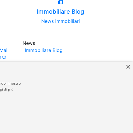
Immobiliare Blog
News immobiliari
News
Mail
Immobiliare Blog
asa
×
ndo il nostro
gi di più
struttori. La pubblicazione degli annunci
anzia da parte di quest'ultima. immobiliare-
 in materia di privacy e/o di alcun altro
ed by
Gestionale Immobiliare GestionaleRe.it