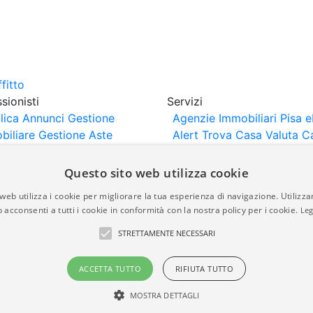
sionisti
Servizi
lica Annunci
Gestione
Agenzie Immobiliari Pisa
e
biliare
Gestione Aste
Alert
Trova Casa
Valuta C
iliari
Portali Partner
rtazione
Importazione
Questo sito web utilizza cookie
nci da Sito Web
web utilizza i cookie per migliorare la tua esperienza di navigazione. Utilizza
 acconsenti a tutti i cookie in conformità con la nostra policy per i cookie.
Leg
are-italia.it vengono pubblicati da agenzie immobiliari e co
STRETTAMENTE NECESSARI
rte di immobiliare-italia.it nè implica alcuna forma di gar
idicità, della correttezza, della completezza, della normativa
ACCETTA TUTTO
RIFIUTA TUTTO
MOSTRA DETTAGLI
a.it - Part. IVA 00587600453
Power