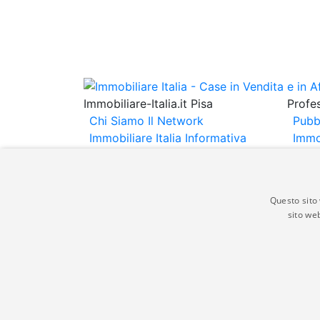
Immobiliare-Italia.it Pisa
Profes
Chi Siamo
Il Network
Pubb
Immobiliare Italia
Informativa
Immo
Privacy
Informativa Cookie
Immob
Contatti
Espo
Annu
Questo sito 
sito web
Gli annunci immobiliari presenti su immobili
non comporta l'approvazione o l'avallo da pa
italia.it quindi non è responsabile della ver
aspetto dei suddetti annunci.
© Copyright 2007 - 2026 Immobiliare-Itali