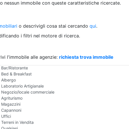
Villetta a schiera
 nessun immobile con queste caratteristiche ricercate.
Rustico/Casale
Loft/Open space
Camera d'Albergo
obiliari
Multiproprietà
o descrivigli cosa stai cercando
qui
.
Palazzo/Stabile
ficando i filtri nel motore di ricerca.
Box/Garage
Negozi e Attivita Commerciali in Vendita
Qualsiasi
Attività/Licenza Commerciale
ivi l'immobile alle agenzie:
richiesta trova immobile
Azienda Agricola
Bar/Ristorante
Bed & Breakfast
Albergo
Laboratorio Artigianale
Negozio/locale commerciale
Agriturismo
Magazzini
Capannoni
Uffici
Terreni in Vendita
Qualsiasi