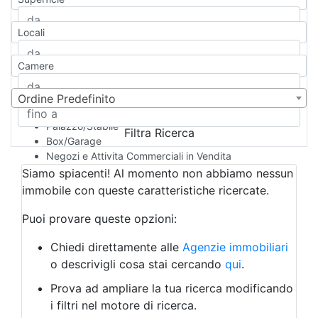
Casa Semi-indipendente
Attico/Mansarda
Locali
Villa
Villetta a schiera
Camere
Rustico/Casale
Loft/Open space
Camera d'Albergo
Ordine Predefinito
Multiproprietà
Palazzo/Stabile
Filtra Ricerca
Box/Garage
Negozi e Attivita Commerciali in Vendita
Qualsiasi
Siamo spiacenti! Al momento non abbiamo nessun
Attività/Licenza Commerciale
immobile con queste caratteristiche ricercate.
Azienda Agricola
Bar/Ristorante
Puoi provare queste opzioni:
Bed & Breakfast
Albergo
Chiedi direttamente alle
Agenzie immobiliari
Laboratorio Artigianale
o descrivigli cosa stai cercando
qui
.
Negozio/locale commerciale
Prova ad ampliare la tua ricerca modificando
Agriturismo
i filtri nel motore di ricerca.
Magazzini