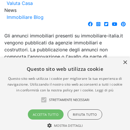
Valuta Casa
News
Immobiliare Blog
Gli annunci immobiliari presenti su immobiliare-italia.it
vengono pubblicati da agenzie immobiliari e
costruttori. La pubblicazione degli annunci non
comporta l'approvazione o l'avallo da parte di
×
immobiliare-italia.it nè implica alcuna forma di
Questo sito web utilizza cookie
garanzia da parte di quest'ultima. immobiliare-italia.it
quindi non è responsabile della veridicità, della
Questo sito web utilizza i cookie per migliorare la tua esperienza di
correttezza, della completezza, della normativa in
navigazione. Utilizzando il nostro sito web acconsenti a tutti i cookie
in conformità con la nostra policy per i cookie.
Leggi di più
materia di privacy e/o di alcun altro aspetto dei
suddetti annunci.
STRETTAMENTE NECESSARI
© Copyright 2007 - 2026
Powered by
ACCETTA TUTTO
RIFIUTA TUTTO
Immobiliare-Italia.it - Part. IVA
Gestionale Immobiliare
00587600453
GestionaleRe.it
MOSTRA DETTAGLI