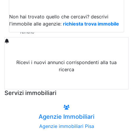
Capannoni
Uffici
Terreni in Vendita
Non hai trovato quello che cercavi?
descrivi
Qualsiasi
l'immobile alle agenzie:
richiesta trova immobile
Terreno edificabile
Terreno
Ricevi i nuovi annunci corrispondenti alla tua
ricerca
Attiva Email-Alert
Servizi immobiliari
Agenzie Immobiliari
Agenzie immobiliari Pisa