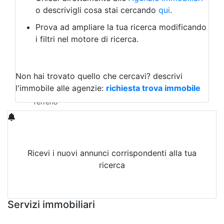
Laboratorio Artigianale
o descrivigli cosa stai cercando
qui
.
Negozio/locale commerciale
Prova ad ampliare la tua ricerca modificando
Agriturismo
i filtri nel motore di ricerca.
Magazzini
Capannoni
Uffici
Terreni in Vendita
Non hai trovato quello che cercavi?
descrivi
Qualsiasi
l'immobile alle agenzie:
richiesta trova immobile
Terreno edificabile
Terreno
Ricevi i nuovi annunci corrispondenti alla tua
ricerca
Attiva Email-Alert
Servizi immobiliari