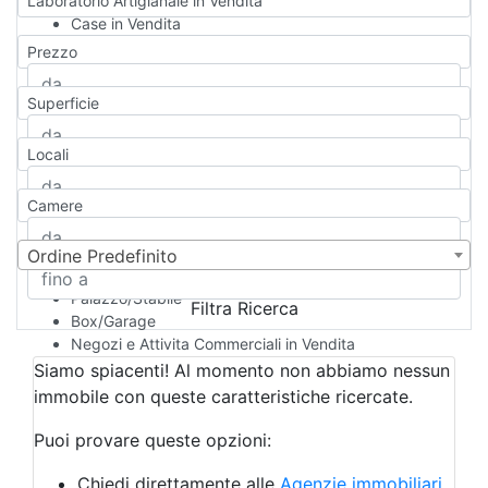
Laboratorio Artigianale in Vendita
Case in Vendita
Qualsiasi
Prezzo
Appartamento
Casa indipendente
Superficie
Casa Semi-indipendente
Attico/Mansarda
Locali
Villa
Villetta a schiera
Camere
Rustico/Casale
Loft/Open space
Camera d'Albergo
Ordine Predefinito
Multiproprietà
Palazzo/Stabile
Filtra Ricerca
Box/Garage
Negozi e Attivita Commerciali in Vendita
Qualsiasi
Siamo spiacenti! Al momento non abbiamo nessun
Attività/Licenza Commerciale
immobile con queste caratteristiche ricercate.
Azienda Agricola
Bar/Ristorante
Puoi provare queste opzioni:
Bed & Breakfast
Albergo
Chiedi direttamente alle
Agenzie immobiliari