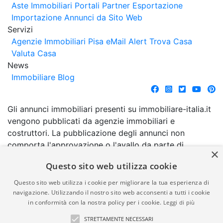
Aste Immobiliari
Portali Partner Esportazione
Importazione Annunci da Sito Web
Servizi
Agenzie Immobiliari Pisa
eMail Alert
Trova Casa
Valuta Casa
News
Immobiliare Blog
Gli annunci immobiliari presenti su immobiliare-italia.it
vengono pubblicati da agenzie immobiliari e
costruttori. La pubblicazione degli annunci non
comporta l'approvazione o l'avallo da parte di
×
immobiliare-italia.it nè implica alcuna forma di
Questo sito web utilizza cookie
garanzia da parte di quest'ultima. immobiliare-italia.it
quindi non è responsabile della veridicità, della
Questo sito web utilizza i cookie per migliorare la tua esperienza di
correttezza, della completezza, della normativa in
navigazione. Utilizzando il nostro sito web acconsenti a tutti i cookie
in conformità con la nostra policy per i cookie.
Leggi di più
materia di privacy e/o di alcun altro aspetto dei
suddetti annunci.
STRETTAMENTE NECESSARI