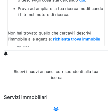
o descrivigli cosa stai cercando
qui
.
Negozio/locale commerciale
Prova ad ampliare la tua ricerca modificando
Agriturismo
i filtri nel motore di ricerca.
Magazzini
Capannoni
Uffici
Terreni in Vendita
Non hai trovato quello che cercavi?
descrivi
Qualsiasi
l'immobile alle agenzie:
richiesta trova immobile
Terreno edificabile
Terreno
Ricevi i nuovi annunci corrispondenti alla tua
ricerca
Attiva Email-Alert
Servizi immobiliari