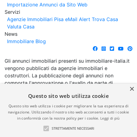
Importazione Annunci da Sito Web
Servizi
Agenzie Immobiliari Pisa
eMail Alert
Trova Casa
Valuta Casa
News
Immobiliare Blog
Gli annunci immobiliari presenti su immobiliare-italia.it
vengono pubblicati da agenzie immobiliari e
costruttori. La pubblicazione degli annunci non
comporta l'approvazione o l'avallo da parte di
×
immobiliare-italia.it nè implica alcuna forma di
Questo sito web utilizza cookie
garanzia da parte di quest'ultima. immobiliare-italia.it
quindi non è responsabile della veridicità, della
Questo sito web utilizza i cookie per migliorare la tua esperienza di
correttezza, della completezza, della normativa in
navigazione. Utilizzando il nostro sito web acconsenti a tutti i cookie
in conformità con la nostra policy per i cookie.
Leggi di più
materia di privacy e/o di alcun altro aspetto dei
suddetti annunci.
STRETTAMENTE NECESSARI