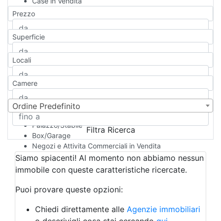
Case in Vendita
Qualsiasi
Prezzo
Appartamento
Casa indipendente
Superficie
Casa Semi-indipendente
Attico/Mansarda
Locali
Villa
Villetta a schiera
Camere
Rustico/Casale
Loft/Open space
Camera d'Albergo
Ordine Predefinito
Multiproprietà
Palazzo/Stabile
Filtra Ricerca
Box/Garage
Negozi e Attivita Commerciali in Vendita
Qualsiasi
Siamo spiacenti! Al momento non abbiamo nessun
Attività/Licenza Commerciale
immobile con queste caratteristiche ricercate.
Azienda Agricola
Bar/Ristorante
Puoi provare queste opzioni:
Bed & Breakfast
Albergo
Chiedi direttamente alle
Agenzie immobiliari
Laboratorio Artigianale