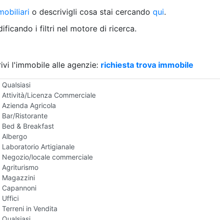
Villetta a schiera
obiliari
o descrivigli cosa stai cercando
qui
.
Rustico/Casale
Loft/Open space
ficando i filtri nel motore di ricerca.
Camera d'Albergo
Multiproprietà
Palazzo/Stabile
ivi l'immobile alle agenzie:
Box/Garage
richiesta trova immobile
Negozi e Attivita Commerciali in Vendita
Qualsiasi
Attività/Licenza Commerciale
Azienda Agricola
Bar/Ristorante
Bed & Breakfast
Albergo
Laboratorio Artigianale
Negozio/locale commerciale
Agriturismo
Magazzini
Capannoni
Uffici
Terreni in Vendita
Qualsiasi