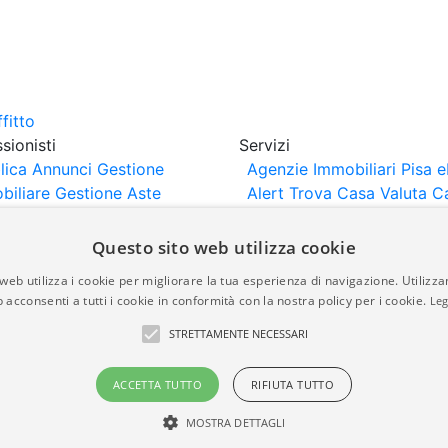
sionisti
Servizi
lica Annunci
Gestione
Agenzie Immobiliari Pisa
e
biliare
Gestione Aste
Alert
Trova Casa
Valuta C
iliari
Portali Partner
rtazione
Importazione
Questo sito web utilizza cookie
nci da Sito Web
web utilizza i cookie per migliorare la tua esperienza di navigazione. Utilizza
 acconsenti a tutti i cookie in conformità con la nostra policy per i cookie.
Leg
are-italia.it vengono pubblicati da agenzie immobiliari e co
STRETTAMENTE NECESSARI
rte di immobiliare-italia.it nè implica alcuna forma di gar
idicità, della correttezza, della completezza, della normativa
ACCETTA TUTTO
RIFIUTA TUTTO
MOSTRA DETTAGLI
a.it - Part. IVA 00587600453
Power