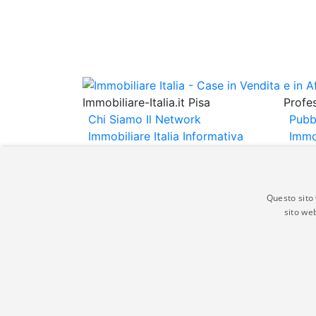
Immobiliare-Italia.it Pisa
Profes
Chi Siamo
Il Network
Pubb
Immobiliare Italia
Informativa
Immo
Privacy
Informativa Cookie
Immob
Contatti
Espo
Annu
Questo sito 
sito web
Gli annunci immobiliari presenti su immobili
non comporta l'approvazione o l'avallo da pa
italia.it quindi non è responsabile della ver
aspetto dei suddetti annunci.
© Copyright 2007 - 2026 Immobiliare-Itali