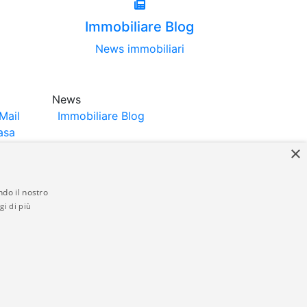
Immobiliare Blog
News immobiliari
News
Mail
Immobiliare Blog
asa
×
ndo il nostro
gi di più
struttori. La pubblicazione degli annunci
anzia da parte di quest'ultima. immobiliare-
 in materia di privacy e/o di alcun altro
ed by
Gestionale Immobiliare GestionaleRe.it