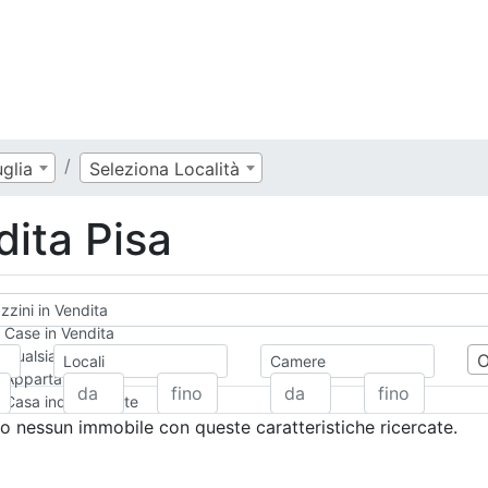
glia
Seleziona Località
dita Pisa
zini in Vendita
Case in Vendita
Qualsiasi
Locali
Camere
Appartamento
Casa indipendente
Casa Semi-indipendente
 nessun immobile con queste caratteristiche ricercate.
Attico/Mansarda
Villa