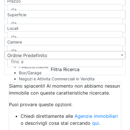
Prezzo
Appartamento
Casa indipendente
Superficie
Casa Semi-indipendente
Attico/Mansarda
Locali
Villa
Villetta a schiera
Camere
Rustico/Casale
Loft/Open space
Camera d'Albergo
Ordine Predefinito
Multiproprietà
Palazzo/Stabile
Filtra Ricerca
Box/Garage
Negozi e Attivita Commerciali in Vendita
Qualsiasi
Siamo spiacenti! Al momento non abbiamo nessun
Attività/Licenza Commerciale
immobile con queste caratteristiche ricercate.
Azienda Agricola
Bar/Ristorante
Puoi provare queste opzioni:
Bed & Breakfast
Albergo
Chiedi direttamente alle
Agenzie immobiliari
Laboratorio Artigianale
o descrivigli cosa stai cercando
qui
.
Negozio/locale commerciale