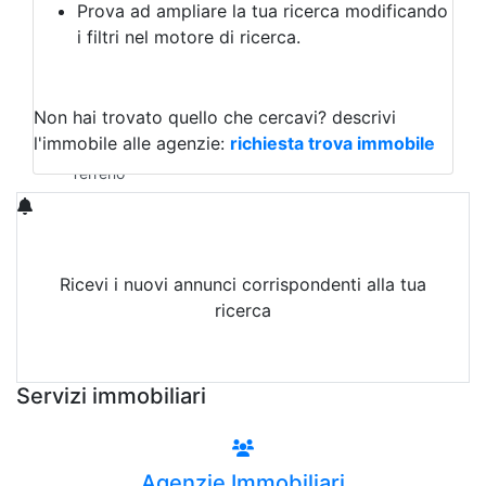
Prova ad ampliare la tua ricerca modificando
Agriturismo
i filtri nel motore di ricerca.
Magazzini
Capannoni
Uffici
Terreni in Vendita
Non hai trovato quello che cercavi?
descrivi
Qualsiasi
l'immobile alle agenzie:
richiesta trova immobile
Terreno edificabile
Terreno
Ricevi i nuovi annunci corrispondenti alla tua
ricerca
Attiva Email-Alert
Servizi immobiliari
Agenzie Immobiliari