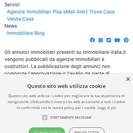
Servizi
Agenzie Immobiliari Pisa
eMail Alert
Trova Casa
Valuta Casa
News
Immobiliare Blog
Gli annunci immobiliari presenti su immobiliare-italia.it
vengono pubblicati da agenzie immobiliari e
costruttori. La pubblicazione degli annunci non
comporta l'approvazione o l'avallo da parte di
×
immobiliare-italia.it nè implica alcuna forma di
Questo sito web utilizza cookie
garanzia da parte di quest'ultima. immobiliare-italia.it
quindi non è responsabile della veridicità, della
Questo sito web utilizza i cookie per migliorare la tua esperienza di
correttezza, della completezza, della normativa in
navigazione. Utilizzando il nostro sito web acconsenti a tutti i cookie
in conformità con la nostra policy per i cookie.
Leggi di più
materia di privacy e/o di alcun altro aspetto dei
suddetti annunci.
STRETTAMENTE NECESSARI
© Copyright 2007 - 2026
Powered by
ACCETTA TUTTO
RIFIUTA TUTTO