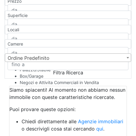
Prezzo
Appartamento
Casa indipendente
Superficie
Casa Semi-indipendente
Attico/Mansarda
Locali
Villa
Villetta a schiera
Camere
Rustico/Casale
Loft/Open space
Camera d'Albergo
Ordine Predefinito
Multiproprietà
Palazzo/Stabile
Filtra Ricerca
Box/Garage
Negozi e Attivita Commerciali in Vendita
Qualsiasi
Siamo spiacenti! Al momento non abbiamo nessun
Attività/Licenza Commerciale
immobile con queste caratteristiche ricercate.
Azienda Agricola
Bar/Ristorante
Puoi provare queste opzioni:
Bed & Breakfast
Albergo
Chiedi direttamente alle
Agenzie immobiliari
Laboratorio Artigianale
o descrivigli cosa stai cercando
qui
.
Negozio/locale commerciale