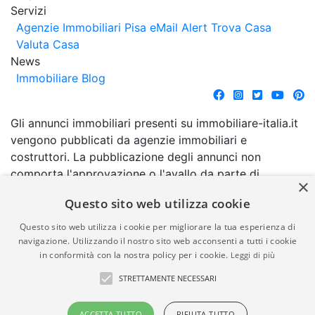
Servizi
Agenzie Immobiliari Pisa
eMail Alert
Trova Casa
Valuta Casa
News
Immobiliare Blog
Gli annunci immobiliari presenti su immobiliare-italia.it
vengono pubblicati da agenzie immobiliari e
costruttori. La pubblicazione degli annunci non
comporta l'approvazione o l'avallo da parte di
×
immobiliare-italia.it nè implica alcuna forma di
Questo sito web utilizza cookie
garanzia da parte di quest'ultima. immobiliare-italia.it
quindi non è responsabile della veridicità, della
Questo sito web utilizza i cookie per migliorare la tua esperienza di
correttezza, della completezza, della normativa in
navigazione. Utilizzando il nostro sito web acconsenti a tutti i cookie
in conformità con la nostra policy per i cookie.
Leggi di più
materia di privacy e/o di alcun altro aspetto dei
suddetti annunci.
STRETTAMENTE NECESSARI
© Copyright 2007 - 2026
Powered by
ACCETTA TUTTO
RIFIUTA TUTTO