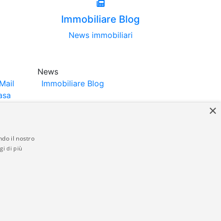
Immobiliare Blog
News immobiliari
News
Mail
Immobiliare Blog
asa
×
ndo il nostro
gi di più
struttori. La pubblicazione degli annunci
anzia da parte di quest'ultima. immobiliare-
 in materia di privacy e/o di alcun altro
ed by
Gestionale Immobiliare GestionaleRe.it