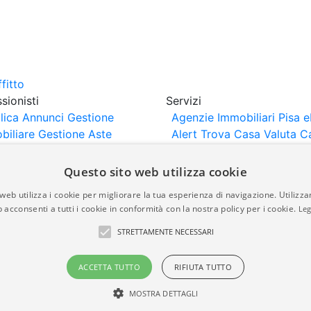
sionisti
Servizi
lica Annunci
Gestione
Agenzie Immobiliari Pisa
e
biliare
Gestione Aste
Alert
Trova Casa
Valuta C
iliari
Portali Partner
rtazione
Importazione
Questo sito web utilizza cookie
nci da Sito Web
web utilizza i cookie per migliorare la tua esperienza di navigazione. Utilizza
 acconsenti a tutti i cookie in conformità con la nostra policy per i cookie.
Leg
are-italia.it vengono pubblicati da agenzie immobiliari e co
STRETTAMENTE NECESSARI
rte di immobiliare-italia.it nè implica alcuna forma di gar
idicità, della correttezza, della completezza, della normativa
ACCETTA TUTTO
RIFIUTA TUTTO
MOSTRA DETTAGLI
a.it - Part. IVA 00587600453
Power