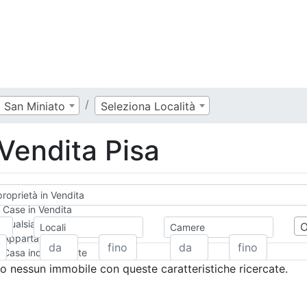
San Miniato
Seleziona Località
 Vendita Pisa
proprietà in Vendita
Case in Vendita
Qualsiasi
Locali
Camere
Appartamento
Casa indipendente
Casa Semi-indipendente
 nessun immobile con queste caratteristiche ricercate.
Attico/Mansarda
Villa