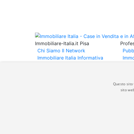
Immobiliare-Italia.it Pisa
Profes
Chi Siamo
Il Network
Pubb
Immobiliare Italia
Informativa
Immo
Privacy
Informativa Cookie
Immob
Contatti
Espo
Annu
Questo sito 
sito web
Gli annunci immobiliari presenti su immobili
non comporta l'approvazione o l'avallo da pa
italia.it quindi non è responsabile della ver
aspetto dei suddetti annunci.
© Copyright 2007 - 2026 Immobiliare-Itali