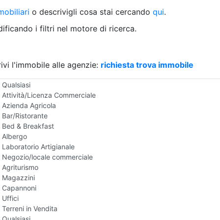
Villetta a schiera
obiliari
o descrivigli cosa stai cercando
qui
.
Rustico/Casale
Loft/Open space
ficando i filtri nel motore di ricerca.
Camera d'Albergo
Multiproprietà
Palazzo/Stabile
ivi l'immobile alle agenzie:
Box/Garage
richiesta trova immobile
Negozi e Attivita Commerciali in Vendita
Qualsiasi
Attività/Licenza Commerciale
Azienda Agricola
Bar/Ristorante
Bed & Breakfast
Albergo
Laboratorio Artigianale
Negozio/locale commerciale
Agriturismo
Magazzini
Capannoni
Uffici
Terreni in Vendita
Qualsiasi