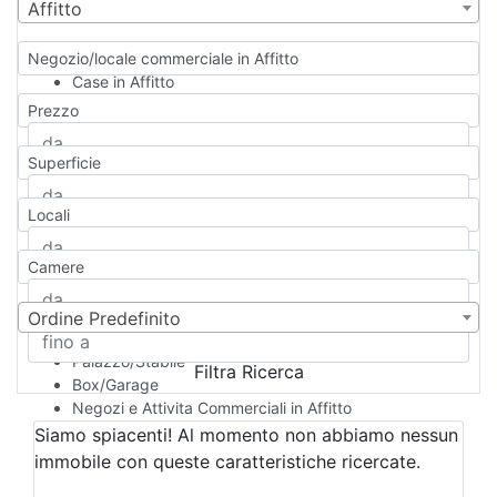
Affitto
Negozio/locale commerciale in Affitto
Case in Affitto
Qualsiasi
Prezzo
Appartamento
Casa indipendente
Superficie
Casa Semi-indipendente
Attico/Mansarda
Locali
Villa
Villetta a schiera
Camere
Rustico/Casale
Loft/Open space
Camera d'Albergo
Ordine Predefinito
Multiproprietà
Palazzo/Stabile
Filtra Ricerca
Box/Garage
Negozi e Attivita Commerciali in Affitto
Qualsiasi
Siamo spiacenti! Al momento non abbiamo nessun
Attività/Licenza Commerciale
immobile con queste caratteristiche ricercate.
Azienda Agricola