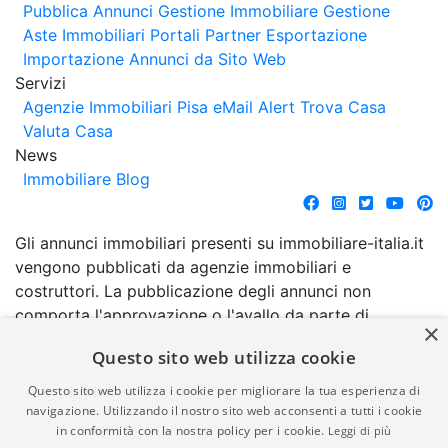
Pubblica Annunci
Gestione Immobiliare
Gestione
Aste Immobiliari
Portali Partner Esportazione
Importazione Annunci da Sito Web
Servizi
Agenzie Immobiliari Pisa
eMail Alert
Trova Casa
Valuta Casa
News
Immobiliare Blog
Gli annunci immobiliari presenti su immobiliare-italia.it
vengono pubblicati da agenzie immobiliari e
costruttori. La pubblicazione degli annunci non
comporta l'approvazione o l'avallo da parte di
×
immobiliare-italia.it nè implica alcuna forma di
Questo sito web utilizza cookie
garanzia da parte di quest'ultima. immobiliare-italia.it
quindi non è responsabile della veridicità, della
Questo sito web utilizza i cookie per migliorare la tua esperienza di
correttezza, della completezza, della normativa in
navigazione. Utilizzando il nostro sito web acconsenti a tutti i cookie
in conformità con la nostra policy per i cookie.
Leggi di più
materia di privacy e/o di alcun altro aspetto dei