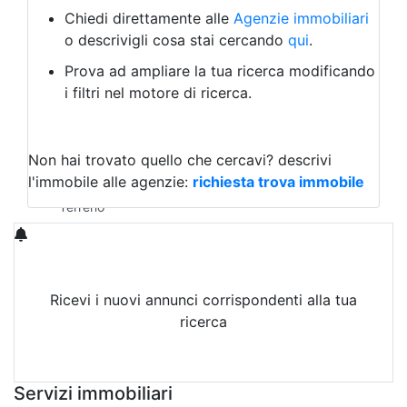
Albergo
Chiedi direttamente alle
Agenzie immobiliari
Laboratorio Artigianale
o descrivigli cosa stai cercando
qui
.
Negozio/locale commerciale
Prova ad ampliare la tua ricerca modificando
Agriturismo
i filtri nel motore di ricerca.
Magazzini
Capannoni
Uffici
Terreni in Affitto
Non hai trovato quello che cercavi?
descrivi
Qualsiasi
l'immobile alle agenzie:
richiesta trova immobile
Terreno edificabile
Terreno
Ricevi i nuovi annunci corrispondenti alla tua
ricerca
Attiva Email-Alert
Servizi immobiliari