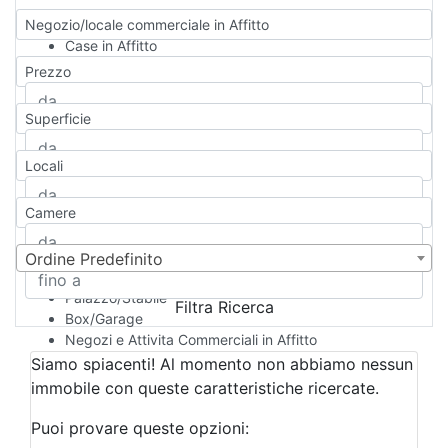
Negozio/locale commerciale in Affitto
Case in Affitto
Qualsiasi
Prezzo
Appartamento
Casa indipendente
Superficie
Casa Semi-indipendente
Attico/Mansarda
Locali
Villa
Villetta a schiera
Camere
Rustico/Casale
Loft/Open space
Camera d'Albergo
Ordine Predefinito
Multiproprietà
Palazzo/Stabile
Filtra Ricerca
Box/Garage
Negozi e Attivita Commerciali in Affitto
Qualsiasi
Siamo spiacenti! Al momento non abbiamo nessun
Attività/Licenza Commerciale
immobile con queste caratteristiche ricercate.
Azienda Agricola
Bar/Ristorante
Puoi provare queste opzioni:
Bed & Breakfast