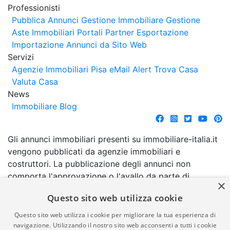
Professionisti
Pubblica Annunci
Gestione Immobiliare
Gestione
Aste Immobiliari
Portali Partner Esportazione
Importazione Annunci da Sito Web
Servizi
Agenzie Immobiliari Pisa
eMail Alert
Trova Casa
Valuta Casa
News
Immobiliare Blog
Gli annunci immobiliari presenti su immobiliare-italia.it
vengono pubblicati da agenzie immobiliari e
costruttori. La pubblicazione degli annunci non
comporta l'approvazione o l'avallo da parte di
×
immobiliare-italia.it nè implica alcuna forma di
Questo sito web utilizza cookie
garanzia da parte di quest'ultima. immobiliare-italia.it
quindi non è responsabile della veridicità, della
Questo sito web utilizza i cookie per migliorare la tua esperienza di
correttezza, della completezza, della normativa in
navigazione. Utilizzando il nostro sito web acconsenti a tutti i cookie