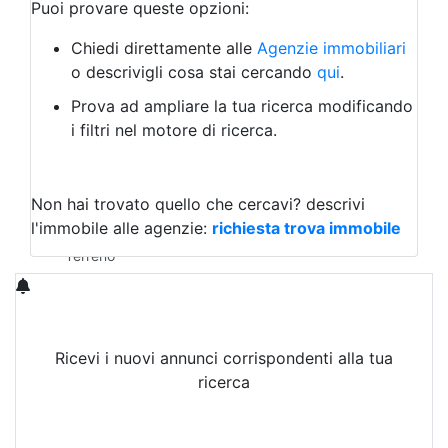
Bar/Ristorante
Puoi provare queste opzioni:
Bed & Breakfast
Albergo
Chiedi direttamente alle
Agenzie immobiliari
Laboratorio Artigianale
o descrivigli cosa stai cercando
qui
.
Negozio/locale commerciale
Prova ad ampliare la tua ricerca modificando
Agriturismo
i filtri nel motore di ricerca.
Magazzini
Capannoni
Uffici
Terreni in Vendita
Non hai trovato quello che cercavi?
descrivi
Qualsiasi
l'immobile alle agenzie:
richiesta trova immobile
Terreno edificabile
Terreno
Ricevi i nuovi annunci corrispondenti alla tua
ricerca
Attiva Email-Alert