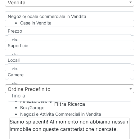
Vendita
Negozio/locale commerciale in Vendita
Case in Vendita
Qualsiasi
Prezzo
Appartamento
Casa indipendente
Superficie
Casa Semi-indipendente
Attico/Mansarda
Locali
Villa
Villetta a schiera
Camere
Rustico/Casale
Loft/Open space
Camera d'Albergo
Ordine Predefinito
Multiproprietà
Palazzo/Stabile
Filtra Ricerca
Box/Garage
Negozi e Attivita Commerciali in Vendita
Qualsiasi
Siamo spiacenti! Al momento non abbiamo nessun
Attività/Licenza Commerciale
immobile con queste caratteristiche ricercate.
Azienda Agricola