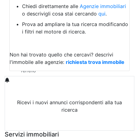
Albergo
Chiedi direttamente alle
Agenzie immobiliari
Laboratorio Artigianale
o descrivigli cosa stai cercando
qui
.
Negozio/locale commerciale
Prova ad ampliare la tua ricerca modificando
Agriturismo
i filtri nel motore di ricerca.
Magazzini
Capannoni
Uffici
Terreni in Vendita
Non hai trovato quello che cercavi?
descrivi
Qualsiasi
l'immobile alle agenzie:
richiesta trova immobile
Terreno edificabile
Terreno
Ricevi i nuovi annunci corrispondenti alla tua
ricerca
Attiva Email-Alert
Servizi immobiliari