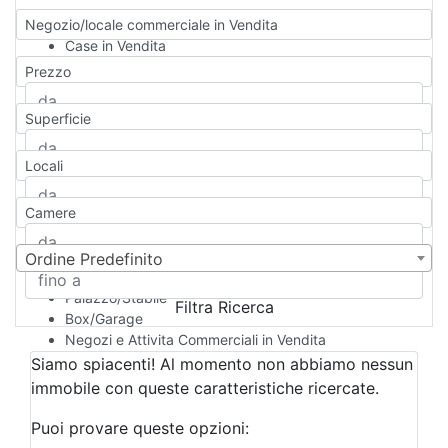
Negozio/locale commerciale in Vendita
Case in Vendita
Qualsiasi
Prezzo
Appartamento
Casa indipendente
Superficie
Casa Semi-indipendente
Attico/Mansarda
Locali
Villa
Villetta a schiera
Camere
Rustico/Casale
Loft/Open space
Camera d'Albergo
Ordine Predefinito
Multiproprietà
Palazzo/Stabile
Filtra Ricerca
Box/Garage
Negozi e Attivita Commerciali in Vendita
Qualsiasi
Siamo spiacenti! Al momento non abbiamo nessun
Attività/Licenza Commerciale
immobile con queste caratteristiche ricercate.
Azienda Agricola
Bar/Ristorante
Puoi provare queste opzioni:
Bed & Breakfast