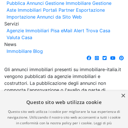
Pubblica Annunci
Gestione Immobiliare
Gestione
Aste Immobiliari
Portali Partner Esportazione
Importazione Annunci da Sito Web
Servizi
Agenzie Immobiliari Pisa
eMail Alert
Trova Casa
Valuta Casa
News
Immobiliare Blog
Gli annunci immobiliari presenti su immobiliare-italia.it
vengono pubblicati da agenzie immobiliari e
costruttori. La pubblicazione degli annunci non
comporta l'approvazione o l'avallo da parte di
×
immobiliare-italia.it nè implica alcuna forma di
Questo sito web utilizza cookie
garanzia da parte di quest'ultima. immobiliare-italia.it
quindi non è responsabile della veridicità, della
Questo sito web utilizza i cookie per migliorare la tua esperienza di
correttezza, della completezza, della normativa in
navigazione. Utilizzando il nostro sito web acconsenti a tutti i cookie
in conformità con la nostra policy per i cookie.
Leggi di più
materia di privacy e/o di alcun altro aspetto dei