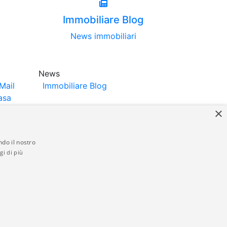
Immobiliare Blog
News immobiliari
News
Mail
Immobiliare Blog
asa
×
ndo il nostro
gi di più
struttori. La pubblicazione degli annunci
anzia da parte di quest'ultima. immobiliare-
 in materia di privacy e/o di alcun altro
ed by
Gestionale Immobiliare GestionaleRe.it