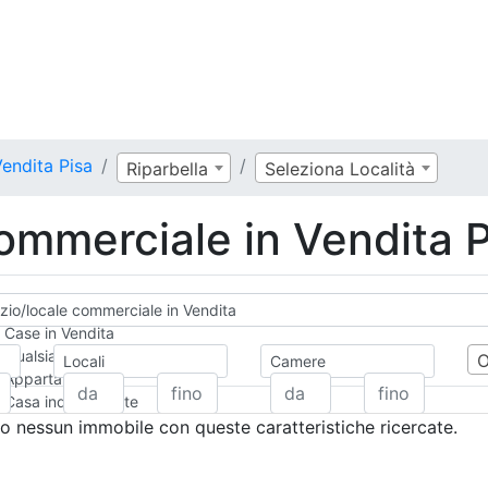
endita Pisa
Riparbella
Seleziona Località
ommerciale in Vendita P
io/locale commerciale in Vendita
Case in Vendita
Qualsiasi
Locali
Camere
Appartamento
Casa indipendente
Casa Semi-indipendente
 nessun immobile con queste caratteristiche ricercate.
Attico/Mansarda
Villa