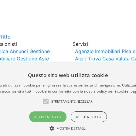
sionisti
Servizi
lica Annunci
Gestione
Agenzie Immobiliari Pisa
e
biliare
Gestione Aste
Alert
Trova Casa
Valuta C
iliari
Portali Partner
rtazione
Importazione
Questo sito web utilizza cookie
nci da Sito Web
web utilizza i cookie per migliorare la tua esperienza di navigazione. Utilizza
 acconsenti a tutti i cookie in conformità con la nostra policy per i cookie.
Leg
are-italia.it vengono pubblicati da agenzie immobiliari e co
STRETTAMENTE NECESSARI
rte di immobiliare-italia.it nè implica alcuna forma di gar
idicità, della correttezza, della completezza, della normativa
ACCETTA TUTTO
RIFIUTA TUTTO
MOSTRA DETTAGLI
a.it - Part. IVA 00587600453
Power