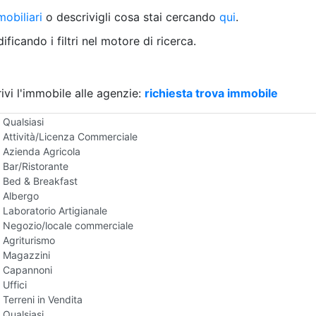
Villetta a schiera
obiliari
o descrivigli cosa stai cercando
qui
.
Rustico/Casale
Loft/Open space
ficando i filtri nel motore di ricerca.
Camera d'Albergo
Multiproprietà
Palazzo/Stabile
ivi l'immobile alle agenzie:
Box/Garage
richiesta trova immobile
Negozi e Attivita Commerciali in Vendita
Qualsiasi
Attività/Licenza Commerciale
Azienda Agricola
Bar/Ristorante
Bed & Breakfast
Albergo
Laboratorio Artigianale
Negozio/locale commerciale
Agriturismo
Magazzini
Capannoni
Uffici
Terreni in Vendita
Qualsiasi