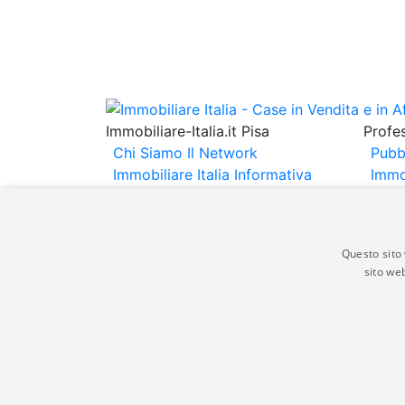
Immobiliare-Italia.it Pisa
Profes
Chi Siamo
Il Network
Pubb
Immobiliare Italia
Informativa
Immo
Privacy
Informativa Cookie
Immob
Contatti
Espo
Annu
Questo sito 
sito web
Gli annunci immobiliari presenti su immobili
non comporta l'approvazione o l'avallo da pa
italia.it quindi non è responsabile della ver
aspetto dei suddetti annunci.
© Copyright 2007 - 2026 Immobiliare-Itali