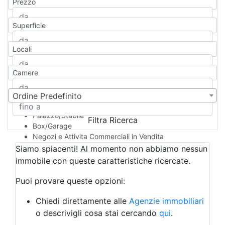
Prezzo
Appartamento
Casa indipendente
Superficie
Casa Semi-indipendente
Attico/Mansarda
Locali
Villa
Villetta a schiera
Camere
Rustico/Casale
Loft/Open space
Camera d'Albergo
Ordine Predefinito
Multiproprietà
Palazzo/Stabile
Filtra Ricerca
Box/Garage
Negozi e Attivita Commerciali in Vendita
Qualsiasi
Siamo spiacenti! Al momento non abbiamo nessun
Attività/Licenza Commerciale
immobile con queste caratteristiche ricercate.
Azienda Agricola
Bar/Ristorante
Puoi provare queste opzioni:
Bed & Breakfast
Albergo
Chiedi direttamente alle
Agenzie immobiliari
Laboratorio Artigianale
o descrivigli cosa stai cercando
qui
.
Negozio/locale commerciale