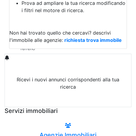
Prova ad ampliare la tua ricerca modificando
Agriturismo
i filtri nel motore di ricerca.
Magazzini
Capannoni
Uffici
Terreni in Vendita
Non hai trovato quello che cercavi?
descrivi
Qualsiasi
l'immobile alle agenzie:
richiesta trova immobile
Terreno edificabile
Terreno
Ricevi i nuovi annunci corrispondenti alla tua
ricerca
Attiva Email-Alert
Servizi immobiliari
Agenzie Immobiliari