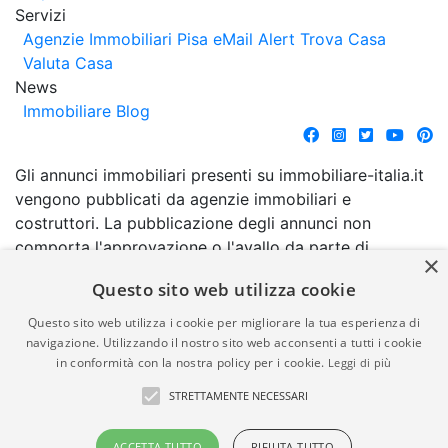
Servizi
Agenzie Immobiliari Pisa
eMail Alert
Trova Casa
Valuta Casa
News
Immobiliare Blog
Gli annunci immobiliari presenti su immobiliare-italia.it
vengono pubblicati da agenzie immobiliari e
costruttori. La pubblicazione degli annunci non
comporta l'approvazione o l'avallo da parte di
×
immobiliare-italia.it nè implica alcuna forma di
Questo sito web utilizza cookie
garanzia da parte di quest'ultima. immobiliare-italia.it
quindi non è responsabile della veridicità, della
Questo sito web utilizza i cookie per migliorare la tua esperienza di
correttezza, della completezza, della normativa in
navigazione. Utilizzando il nostro sito web acconsenti a tutti i cookie
in conformità con la nostra policy per i cookie.
Leggi di più
materia di privacy e/o di alcun altro aspetto dei
suddetti annunci.
STRETTAMENTE NECESSARI
© Copyright 2007 - 2026
Powered by
ACCETTA TUTTO
RIFIUTA TUTTO