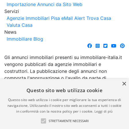
Importazione Annunci da Sito Web
Servizi
Agenzie Immobiliari Pisa
eMail Alert
Trova Casa
Valuta Casa
News
Immobiliare Blog
Gli annunci immobiliari presenti su immobiliare-italia.it
vengono pubblicati da agenzie immobiliari e
costruttori. La pubblicazione degli annunci non
comporta l'approvazione o l'avallo da parte di
×
immobiliare-italia.it nè implica alcuna forma di
Questo sito web utilizza cookie
garanzia da parte di quest'ultima. immobiliare-italia.it
quindi non è responsabile della veridicità, della
Questo sito web utilizza i cookie per migliorare la tua esperienza di
correttezza, della completezza, della normativa in
navigazione. Utilizzando il nostro sito web acconsenti a tutti i cookie
in conformità con la nostra policy per i cookie.
Leggi di più
materia di privacy e/o di alcun altro aspetto dei
suddetti annunci.
STRETTAMENTE NECESSARI