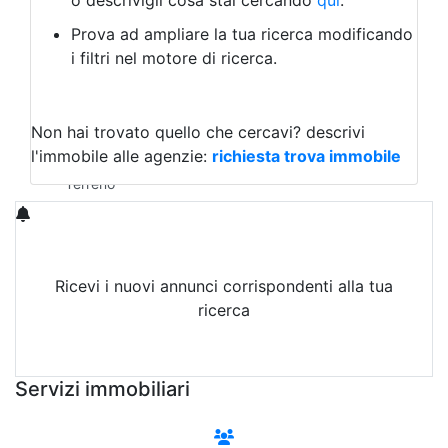
o descrivigli cosa stai cercando
qui
.
Negozio/locale commerciale
Prova ad ampliare la tua ricerca modificando
Agriturismo
i filtri nel motore di ricerca.
Magazzini
Capannoni
Uffici
Terreni in Vendita
Non hai trovato quello che cercavi?
descrivi
Qualsiasi
l'immobile alle agenzie:
richiesta trova immobile
Terreno edificabile
Terreno
Ricevi i nuovi annunci corrispondenti alla tua
ricerca
Attiva Email-Alert
Servizi immobiliari