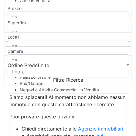
Case in Vendita
Qualsiasi
Prezzo
Appartamento
Casa indipendente
Superficie
Casa Semi-indipendente
Attico/Mansarda
Locali
Villa
Villetta a schiera
Camere
Rustico/Casale
Loft/Open space
Camera d'Albergo
Ordine Predefinito
Multiproprietà
Palazzo/Stabile
Filtra Ricerca
Box/Garage
Negozi e Attivita Commerciali in Vendita
Qualsiasi
Siamo spiacenti! Al momento non abbiamo nessun
Attività/Licenza Commerciale
immobile con queste caratteristiche ricercate.
Azienda Agricola
Bar/Ristorante
Puoi provare queste opzioni:
Bed & Breakfast
Albergo
Chiedi direttamente alle
Agenzie immobiliari
Laboratorio Artigianale